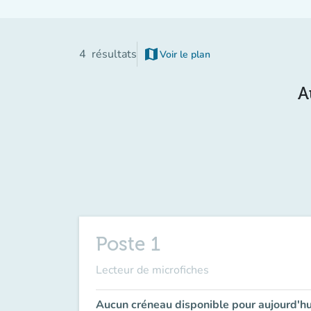
map
4
résultats
Voir le plan
(nouvel onglet)
A
Poste 1
Lecteur de microfiches
Aucun créneau disponible pour aujourd'hu