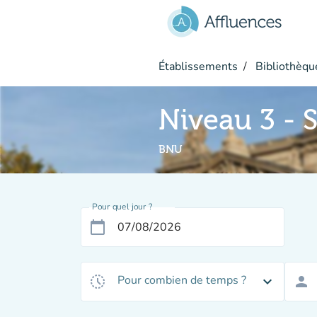
Aller au contenu principal
Établissements
Bibliothèque
Niveau 3 - 
BNU
Pour quel jour ?
calendar_today
Pour combien de temps ?
history_toggle_off
expand_more
person