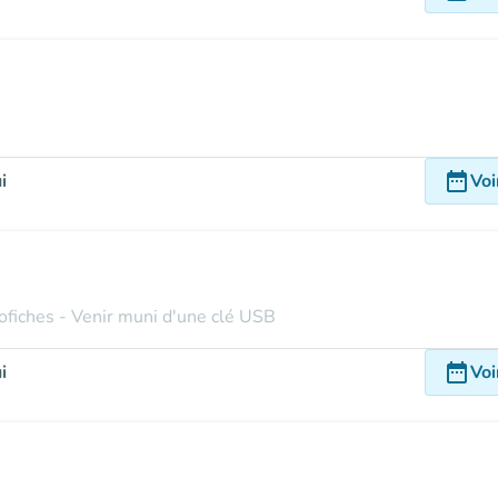
date_range
i
Voi
ofiches - Venir muni d'une clé USB
date_range
i
Voi