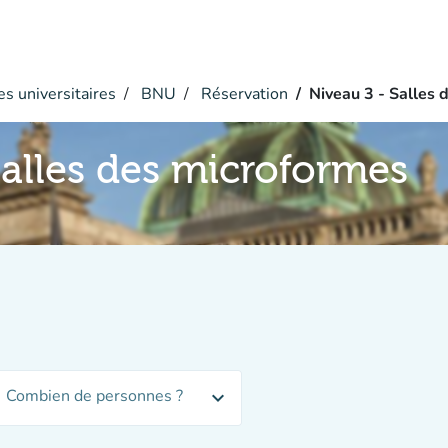
s universitaires
BNU
Réservation
Niveau 3 - Salles 
Salles des microformes
Combien de personnes ?
expand_more