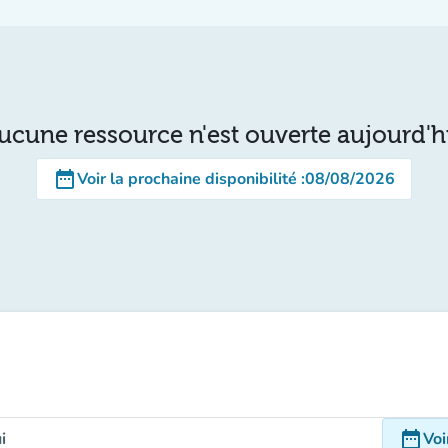
ucune ressource n'est ouverte aujourd'h
date_range
Voir la prochaine disponibilité
:
08/08/2026
date_range
i
Voi