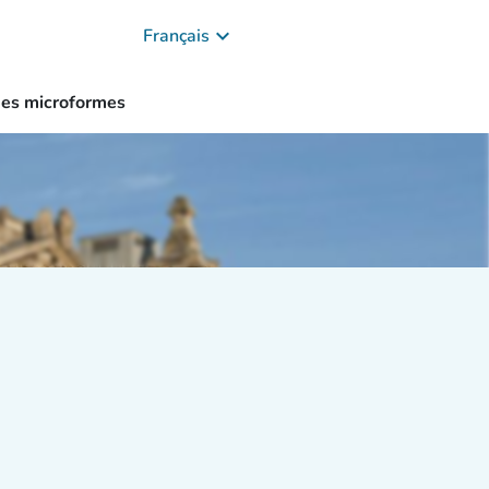
keyboard_arrow_down
Français
des microformes