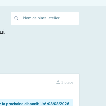
Nom de place, atelier...
search
ui
person
1
place
r la prochaine disponibilité
:
08/08/2026