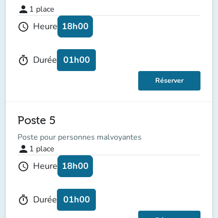
person
1
place
18h00
Heure
schedule
01h00
Durée
timer
Réserver
Poste 5
Poste pour personnes malvoyantes
person
1
place
18h00
Heure
schedule
01h00
Durée
timer