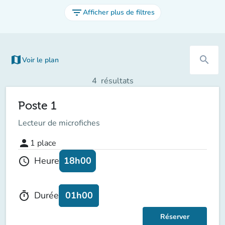
filter_list
Afficher plus de filtres
map
search
Voir le plan
(nouvel onglet)
4
résultats
Poste 1
Lecteur de microfiches
person
1
place
18h00
Heure
schedule
01h00
Durée
timer
Réserver