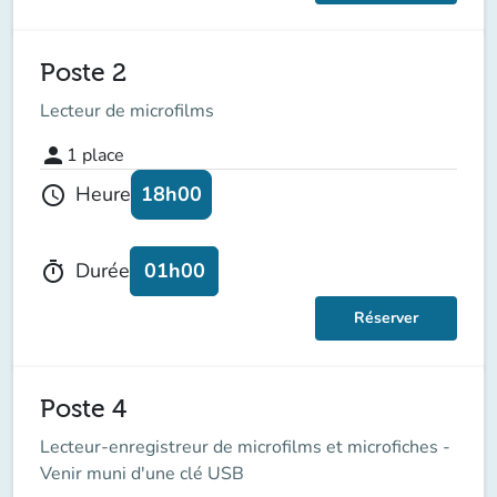
Poste 2
Lecteur de microfilms
person
1
place
18h00
Heure
schedule
01h00
Durée
timer
Réserver
Poste 4
Lecteur-enregistreur de microfilms et microfiches -
Venir muni d'une clé USB