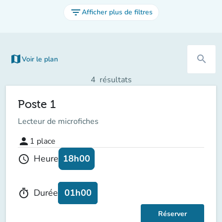
filter_list
Afficher plus de filtres
map
search
Voir le plan
(nouvel onglet)
4
résultats
Poste 1
Lecteur de microfiches
person
1
place
18h00
Heure
schedule
01h00
Durée
timer
Réserver