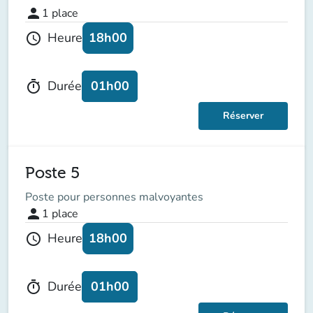
person
1
place
18h00
Heure
schedule
01h00
Durée
timer
Réserver
Poste 5
Poste pour personnes malvoyantes
person
1
place
18h00
Heure
schedule
01h00
Durée
timer