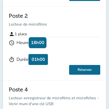
Poste 2
Lecteur de microfilms
person
1
place
18h00
Heure
schedule
01h00
Durée
timer
Réserver
Poste 4
Lecteur-enregistreur de microfilms et microfiches -
Venir muni d'une clé USB