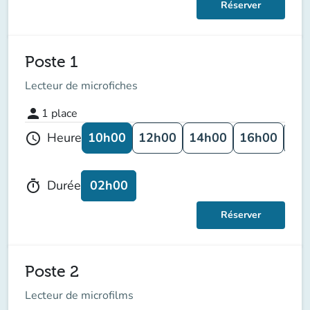
Réserver
Poste 1
Lecteur de microfiches
person
1
place
10h00
12h00
14h00
16h00
18
Heure
schedule
02h00
Durée
timer
Réserver
Poste 2
Lecteur de microfilms