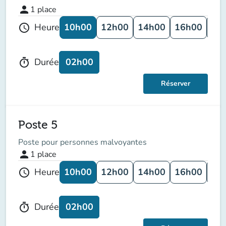
person
1
place
10h00
12h00
14h00
16h00
18
Heure
schedule
02h00
Durée
timer
Réserver
Poste 5
Poste pour personnes malvoyantes
person
1
place
10h00
12h00
14h00
16h00
18
Heure
schedule
02h00
Durée
timer