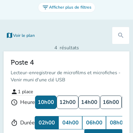
filter_list
Afficher plus de filtres
map
search
Voir le plan
(nouvel onglet)
4
résultats
Poste 4
Lecteur-enregistreur de microfilms et microfiches -
Venir muni d'une clé USB
person
1
place
10h00
12h00
14h00
16h00
18
Heure
schedule
02h00
04h00
06h00
08h00
Durée
timer