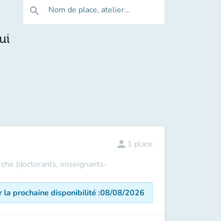
Nom de place, atelier...
search
ui
person
1
place
erche (doctorants, enseignants-
r la prochaine disponibilité
:
08/08/2026