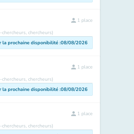
person
1
place
s-chercheurs, chercheurs)
r la prochaine disponibilité
:
08/08/2026
person
1
place
s-chercheurs, chercheurs)
r la prochaine disponibilité
:
08/08/2026
person
1
place
s-chercheurs, chercheurs)