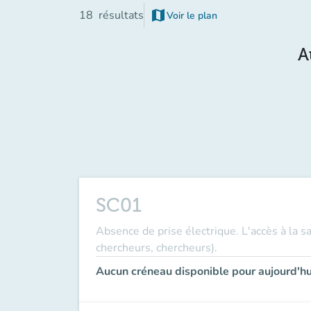
map
18
résultats
Voir le plan
(nouvel onglet)
A
SC01
Absence de prise électrique. L'accès à la s
chercheurs, chercheurs).
Aucun créneau disponible pour aujourd'hu