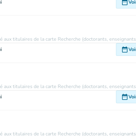
date_range
i
Voi
vé aux titulaires de la carte Recherche (doctorants, enseignant
date_range
i
Voi
vé aux titulaires de la carte Recherche (doctorants, enseignant
date_range
i
Voi
vé aux titulaires de la carte Recherche (doctorants, enseignant