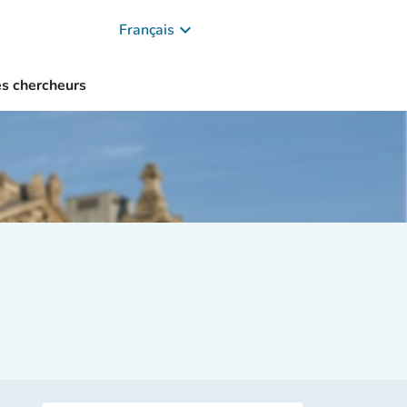
keyboard_arrow_down
Français
es chercheurs