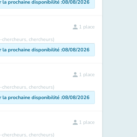
r la prochaine disponibilité
:
08/08/2026
person
1
place
s-chercheurs, chercheurs)
r la prochaine disponibilité
:
08/08/2026
person
1
place
s-chercheurs, chercheurs)
r la prochaine disponibilité
:
08/08/2026
person
1
place
s-chercheurs, chercheurs)