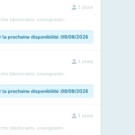
person
1
place
erche (doctorants, enseignants-
r la prochaine disponibilité
:
08/08/2026
person
1
place
erche (doctorants, enseignants-
r la prochaine disponibilité
:
08/08/2026
person
1
place
erche (doctorants, enseignants-