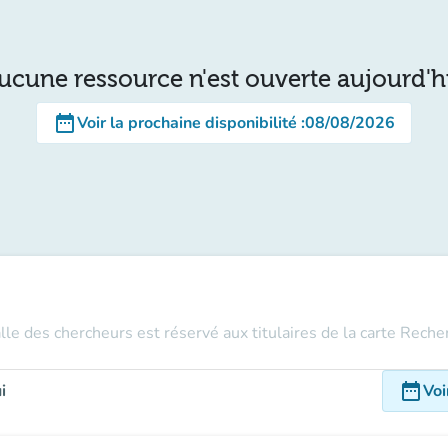
ucune ressource n'est ouverte aujourd'h
date_range
Voir la prochaine disponibilité
:
08/08/2026
alle des chercheurs est réservé aux titulaires de la carte Rech
date_range
i
Voi