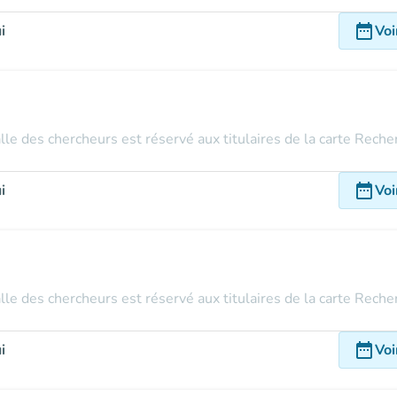
date_range
i
Voi
alle des chercheurs est réservé aux titulaires de la carte Rech
date_range
i
Voi
alle des chercheurs est réservé aux titulaires de la carte Rech
date_range
i
Voi