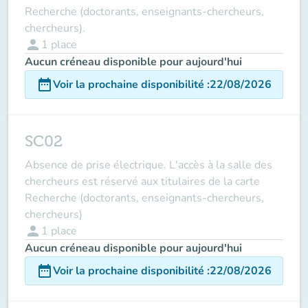
Recherche (doctorants, enseignants-chercheurs,
chercheurs).
person
1
place
Aucun créneau disponible pour aujourd'hui
date_range
Voir la prochaine disponibilité
:
22/08/2026
SC02
Absence de prise électrique. L'accès à la salle des
chercheurs est réservé aux titulaires de la carte
Recherche (doctorants, enseignants-chercheurs,
chercheurs)
person
1
place
Aucun créneau disponible pour aujourd'hui
date_range
Voir la prochaine disponibilité
:
22/08/2026