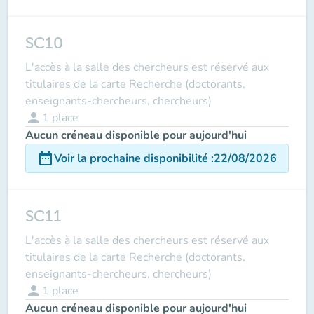
SC10
L'accès à la salle des chercheurs est réservé aux
titulaires de la carte Recherche (doctorants,
enseignants-chercheurs, chercheurs)
person
1
place
Aucun créneau disponible pour aujourd'hui
date_range
Voir la prochaine disponibilité
:
22/08/2026
SC11
L'accès à la salle des chercheurs est réservé aux
titulaires de la carte Recherche (doctorants,
enseignants-chercheurs, chercheurs)
person
1
place
Aucun créneau disponible pour aujourd'hui