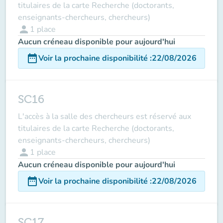
titulaires de la carte Recherche (doctorants,
enseignants-chercheurs, chercheurs)
person
1
place
Aucun créneau disponible pour aujourd'hui
date_range
Voir la prochaine disponibilité
:
22/08/2026
SC16
L'accès à la salle des chercheurs est réservé aux
titulaires de la carte Recherche (doctorants,
enseignants-chercheurs, chercheurs)
person
1
place
Aucun créneau disponible pour aujourd'hui
date_range
Voir la prochaine disponibilité
:
22/08/2026
SC17