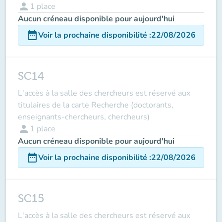
person
1
place
Aucun créneau disponible pour aujourd'hui
date_range
Voir la prochaine disponibilité
:
22/08/2026
SC14
L'accès à la salle des chercheurs est réservé aux
titulaires de la carte Recherche (doctorants,
enseignants-chercheurs, chercheurs)
person
1
place
Aucun créneau disponible pour aujourd'hui
date_range
Voir la prochaine disponibilité
:
22/08/2026
SC15
L'accès à la salle des chercheurs est réservé aux