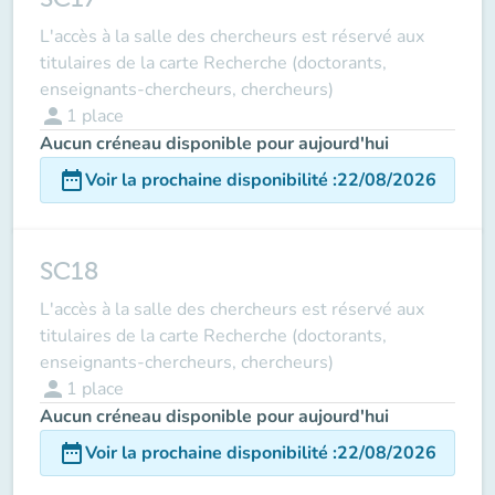
L'accès à la salle des chercheurs est réservé aux
titulaires de la carte Recherche (doctorants,
enseignants-chercheurs, chercheurs)
person
1
place
Aucun créneau disponible pour aujourd'hui
date_range
Voir la prochaine disponibilité
:
22/08/2026
SC18
L'accès à la salle des chercheurs est réservé aux
titulaires de la carte Recherche (doctorants,
enseignants-chercheurs, chercheurs)
person
1
place
Aucun créneau disponible pour aujourd'hui
date_range
Voir la prochaine disponibilité
:
22/08/2026