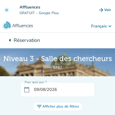
Aller au contenu principal
Affluences
arrow_forward
Voir
clear
(nouve
GRATUIT
– Google Play
keyboard_arrow_down
Français
arrow_left
Réservation
Retour à :
Niveau 3 - Salle des chercheurs
BNU
Pour quel jour ?
calendar_today
filter_list
Afficher plus de filtres