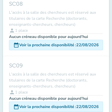
SC08
L'accès à la salle des chercheurs est réservé aux
titulaires de la carte Recherche (doctorants,
enseignants-chercheurs, chercheurs)
person
1
place
Aucun créneau disponible pour aujourd'hui
date_range
Voir la prochaine disponibilité
:
22/08/2026
SC09
L'accès à la salle des chercheurs est réservé aux
titulaires de la carte Recherche (doctorants,
enseignants-chercheurs, chercheurs)
person
1
place
Aucun créneau disponible pour aujourd'hui
date_range
Voir la prochaine disponibilité
:
22/08/2026