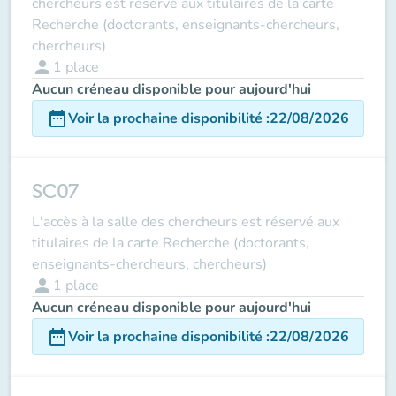
chercheurs est réservé aux titulaires de la carte
Recherche (doctorants, enseignants-chercheurs,
chercheurs)
person
1
place
Aucun créneau disponible pour aujourd'hui
date_range
Voir la prochaine disponibilité
:
22/08/2026
SC07
L'accès à la salle des chercheurs est réservé aux
titulaires de la carte Recherche (doctorants,
enseignants-chercheurs, chercheurs)
person
1
place
Aucun créneau disponible pour aujourd'hui
date_range
Voir la prochaine disponibilité
:
22/08/2026