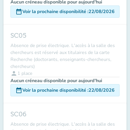
Aucun créneau disponible pour aujourd'hui
date_range
Voir la prochaine disponibilité
:
22/08/2026
SC05
Absence de prise électrique. L'accès à la salle des
chercheurs est réservé aux titulaires de la carte
Recherche (doctorants, enseignants-chercheurs,
chercheurs)
person
1
place
Aucun créneau disponible pour aujourd'hui
date_range
Voir la prochaine disponibilité
:
22/08/2026
SC06
Absence de prise électrique. L'accès à la salle des