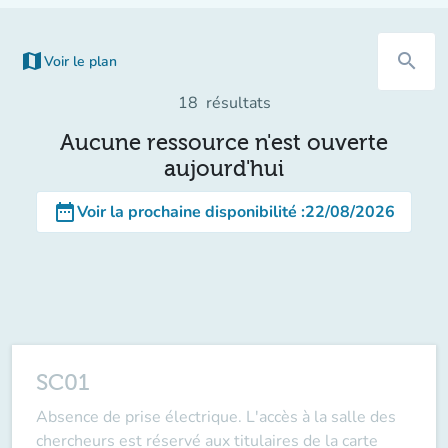
map
search
Voir le plan
(nouvel onglet)
18
résultats
Aucune ressource n'est ouverte
aujourd'hui
date_range
Voir la prochaine disponibilité
:
22/08/2026
SC01
Absence de prise électrique. L'accès à la salle des
chercheurs est réservé aux titulaires de la carte