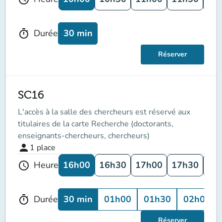
30 min
Durée
timer
Réserver
SC16
L'accès à la salle des chercheurs est réservé aux
titulaires de la carte Recherche (doctorants,
enseignants-chercheurs, chercheurs)
person
1
place
16h00
16h30
17h00
17h30
18
Heure
schedule
30 min
01h00
01h30
02h00
Durée
timer
Réserver