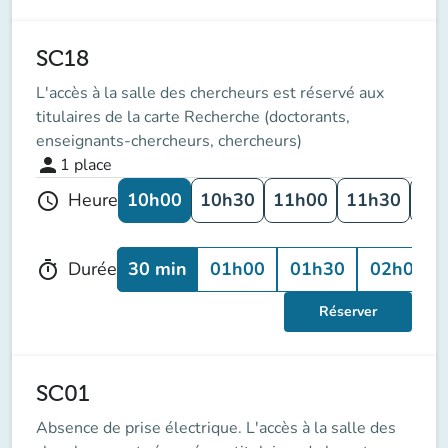
SC18
L'accès à la salle des chercheurs est réservé aux
titulaires de la carte Recherche (doctorants,
enseignants-chercheurs, chercheurs)
person
1
place
10h00
10h30
11h00
11h30
12
Heure
schedule
30 min
01h00
01h30
02h00
Durée
timer
Réserver
SC01
Absence de prise électrique. L'accès à la salle des