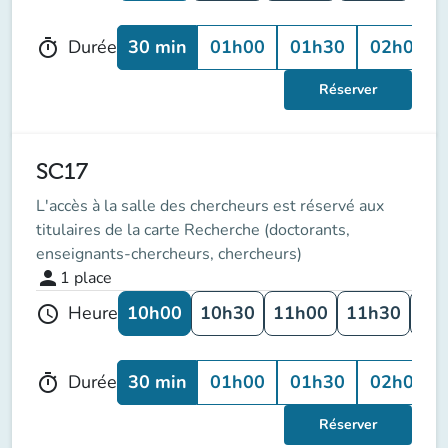
30 min
01h00
01h30
02h00
Durée
timer
Réserver
SC17
L'accès à la salle des chercheurs est réservé aux
titulaires de la carte Recherche (doctorants,
enseignants-chercheurs, chercheurs)
person
1
place
10h00
10h30
11h00
11h30
12
Heure
schedule
30 min
01h00
01h30
02h00
Durée
timer
Réserver