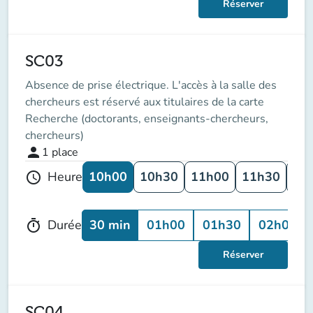
Réserver
SC03
Absence de prise électrique. L'accès à la salle des
chercheurs est réservé aux titulaires de la carte
Recherche (doctorants, enseignants-chercheurs,
chercheurs)
person
1
place
10h00
10h30
11h00
11h30
12
Heure
schedule
30 min
01h00
01h30
02h00
Durée
timer
Réserver
SC04