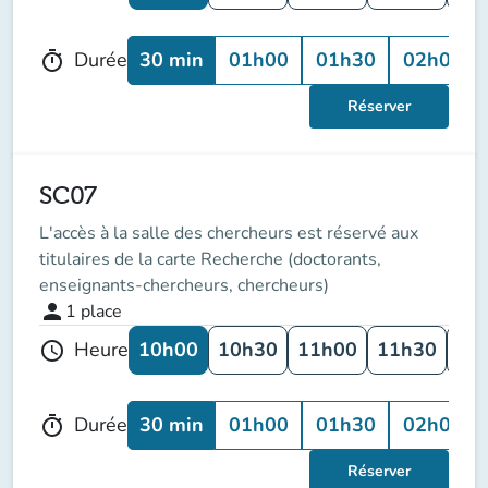
30 min
01h00
01h30
02h00
Durée
timer
Réserver
SC07
L'accès à la salle des chercheurs est réservé aux
titulaires de la carte Recherche (doctorants,
enseignants-chercheurs, chercheurs)
person
1
place
10h00
10h30
11h00
11h30
12
Heure
schedule
30 min
01h00
01h30
02h00
Durée
timer
Réserver