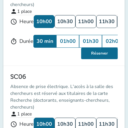
chercheurs)
person
1
place
10h00
10h30
11h00
11h30
12
Heure
schedule
30 min
01h00
01h30
02h00
Durée
timer
Réserver
SC06
Absence de prise électrique. L'accès à la salle des
chercheurs est réservé aux titulaires de la carte
Recherche (doctorants, enseignants-chercheurs,
chercheurs)
person
1
place
10h00
10h30
11h00
11h30
12
Heure
schedule