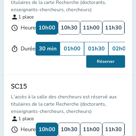
titulaires de la carte Recherche (doctorants,
enseignants-chercheurs, chercheurs)
person
1
place
10h00
10h30
11h00
11h30
12
Heure
schedule
30 min
01h00
01h30
02h00
Durée
timer
Réserver
SC15
L'accès à la salle des chercheurs est réservé aux
titulaires de la carte Recherche (doctorants,
enseignants-chercheurs, chercheurs)
person
1
place
10h00
10h30
11h00
11h30
12
Heure
schedule