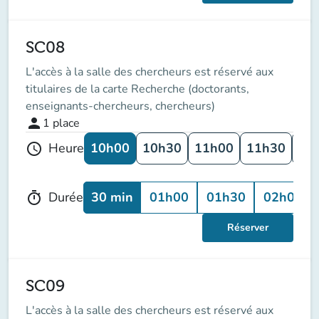
SC08
L'accès à la salle des chercheurs est réservé aux
titulaires de la carte Recherche (doctorants,
enseignants-chercheurs, chercheurs)
person
1
place
10h00
10h30
11h00
11h30
12
Heure
schedule
30 min
01h00
01h30
02h00
Durée
timer
Réserver
SC09
L'accès à la salle des chercheurs est réservé aux