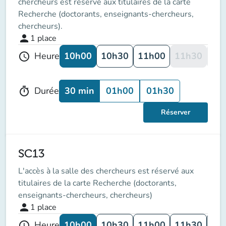
chercheurs est réservé aux titulaires de la carte
Recherche (doctorants, enseignants-chercheurs,
chercheurs).
person
1
place
10h00
10h30
11h00
11h30
12
Heure
schedule
30 min
01h00
01h30
Durée
timer
Réserver
SC13
L'accès à la salle des chercheurs est réservé aux
titulaires de la carte Recherche (doctorants,
enseignants-chercheurs, chercheurs)
person
1
place
10h00
10h30
11h00
11h30
12
Heure
schedule