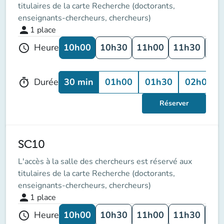
titulaires de la carte Recherche (doctorants,
enseignants-chercheurs, chercheurs)
person
1
place
10h00
10h30
11h00
11h30
12
Heure
schedule
30 min
01h00
01h30
02h00
Durée
timer
Réserver
SC10
L'accès à la salle des chercheurs est réservé aux
titulaires de la carte Recherche (doctorants,
enseignants-chercheurs, chercheurs)
person
1
place
10h00
10h30
11h00
11h30
12
Heure
schedule