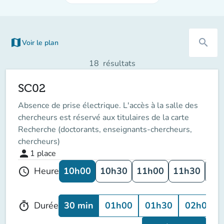
map
search
Voir le plan
(nouvel onglet)
18
résultats
SC02
Absence de prise électrique. L'accès à la salle des
chercheurs est réservé aux titulaires de la carte
Recherche (doctorants, enseignants-chercheurs,
chercheurs)
person
1
place
10h00
10h30
11h00
11h30
12
Heure
schedule
30 min
01h00
01h30
02h00
Durée
timer