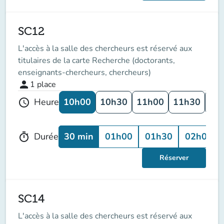
SC12
L'accès à la salle des chercheurs est réservé aux
titulaires de la carte Recherche (doctorants,
enseignants-chercheurs, chercheurs)
person
1
place
10h00
10h30
11h00
11h30
12
Heure
schedule
30 min
01h00
01h30
02h00
Durée
timer
Réserver
SC14
L'accès à la salle des chercheurs est réservé aux