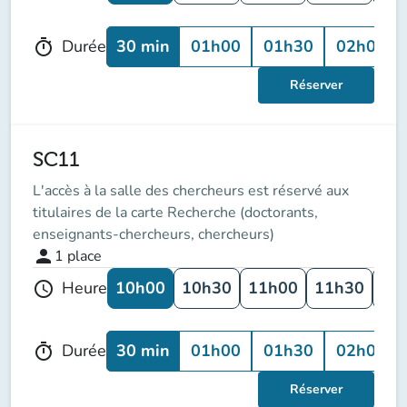
30 min
01h00
01h30
02h00
Durée
timer
Réserver
SC11
L'accès à la salle des chercheurs est réservé aux
titulaires de la carte Recherche (doctorants,
enseignants-chercheurs, chercheurs)
person
1
place
10h00
10h30
11h00
11h30
12
Heure
schedule
30 min
01h00
01h30
02h00
Durée
timer
Réserver