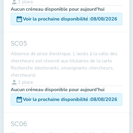
person
1
place
Aucun créneau disponible pour aujourd'hui
date_range
Voir la prochaine disponibilité
:
08/08/2026
SC05
Absence de prise électrique. L'accès à la salle des
chercheurs est réservé aux titulaires de la carte
Recherche (doctorants, enseignants-chercheurs,
chercheurs)
person
1
place
Aucun créneau disponible pour aujourd'hui
date_range
Voir la prochaine disponibilité
:
08/08/2026
SC06