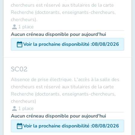
chercheurs est réservé aux titulaires de la carte
Recherche (doctorants, enseignants-chercheurs,
chercheurs).
person
1
place
Aucun créneau disponible pour aujourd'hui
date_range
Voir la prochaine disponibilité
:
08/08/2026
SC02
Absence de prise électrique. L'accès à la salle des
chercheurs est réservé aux titulaires de la carte
Recherche (doctorants, enseignants-chercheurs,
chercheurs)
person
1
place
Aucun créneau disponible pour aujourd'hui
date_range
Voir la prochaine disponibilité
:
08/08/2026