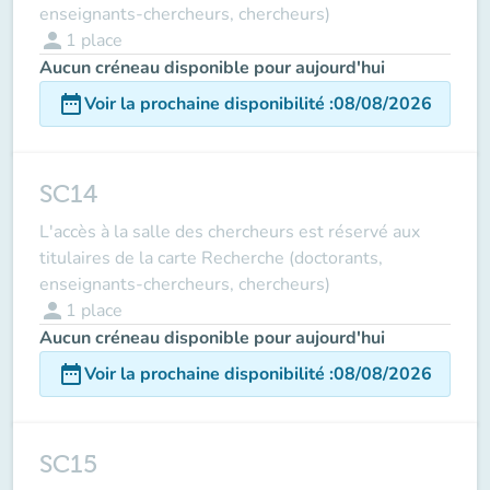
enseignants-chercheurs, chercheurs)
person
1
place
Aucun créneau disponible pour aujourd'hui
date_range
Voir la prochaine disponibilité
:
08/08/2026
SC14
L'accès à la salle des chercheurs est réservé aux
titulaires de la carte Recherche (doctorants,
enseignants-chercheurs, chercheurs)
person
1
place
Aucun créneau disponible pour aujourd'hui
date_range
Voir la prochaine disponibilité
:
08/08/2026
SC15