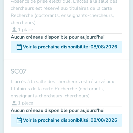
Absence de prise électrique. L'accès à la salle des
chercheurs est réservé aux titulaires de la carte
Recherche (doctorants, enseignants-chercheurs,
chercheurs)
person
1
place
Aucun créneau disponible pour aujourd'hui
date_range
Voir la prochaine disponibilité
:
08/08/2026
SC07
L'accès à la salle des chercheurs est réservé aux
titulaires de la carte Recherche (doctorants,
enseignants-chercheurs, chercheurs)
person
1
place
Aucun créneau disponible pour aujourd'hui
date_range
Voir la prochaine disponibilité
:
08/08/2026