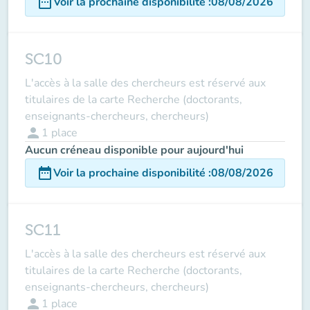
date_range
Voir la prochaine disponibilité
:
08/08/2026
SC10
L'accès à la salle des chercheurs est réservé aux
titulaires de la carte Recherche (doctorants,
enseignants-chercheurs, chercheurs)
person
1
place
Aucun créneau disponible pour aujourd'hui
date_range
Voir la prochaine disponibilité
:
08/08/2026
SC11
L'accès à la salle des chercheurs est réservé aux
titulaires de la carte Recherche (doctorants,
enseignants-chercheurs, chercheurs)
person
1
place