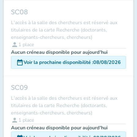
SC08
L'accès à la salle des chercheurs est réservé aux
titulaires de la carte Recherche (doctorants,
enseignants-chercheurs, chercheurs)
person
1
place
Aucun créneau disponible pour aujourd'hui
date_range
Voir la prochaine disponibilité
:
08/08/2026
SC09
L'accès à la salle des chercheurs est réservé aux
titulaires de la carte Recherche (doctorants,
enseignants-chercheurs, chercheurs)
person
1
place
Aucun créneau disponible pour aujourd'hui