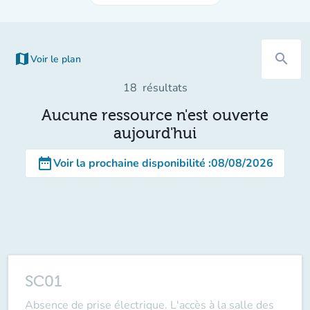
map
search
Voir le plan
(nouvel onglet)
18
résultats
Aucune ressource n'est ouverte
aujourd'hui
date_range
Voir la prochaine disponibilité
:
08/08/2026
SC01
Absence de prise électrique. L'accès à la salle des