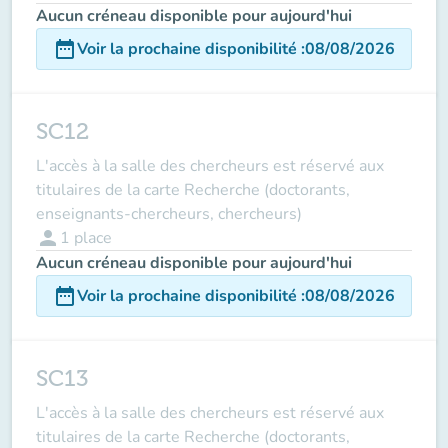
Aucun créneau disponible pour aujourd'hui
date_range
Voir la prochaine disponibilité
:
08/08/2026
SC12
L'accès à la salle des chercheurs est réservé aux
titulaires de la carte Recherche (doctorants,
enseignants-chercheurs, chercheurs)
person
1
place
Aucun créneau disponible pour aujourd'hui
date_range
Voir la prochaine disponibilité
:
08/08/2026
SC13
L'accès à la salle des chercheurs est réservé aux
titulaires de la carte Recherche (doctorants,