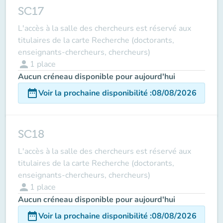
SC17
L'accès à la salle des chercheurs est réservé aux
titulaires de la carte Recherche (doctorants,
enseignants-chercheurs, chercheurs)
person
1
place
Aucun créneau disponible pour aujourd'hui
date_range
Voir la prochaine disponibilité
:
08/08/2026
SC18
L'accès à la salle des chercheurs est réservé aux
titulaires de la carte Recherche (doctorants,
enseignants-chercheurs, chercheurs)
person
1
place
Aucun créneau disponible pour aujourd'hui
date_range
Voir la prochaine disponibilité
:
08/08/2026