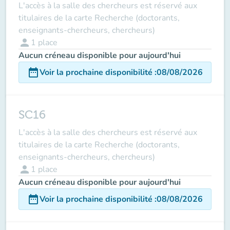
L'accès à la salle des chercheurs est réservé aux
titulaires de la carte Recherche (doctorants,
enseignants-chercheurs, chercheurs)
person
1
place
Aucun créneau disponible pour aujourd'hui
date_range
Voir la prochaine disponibilité
:
08/08/2026
SC16
L'accès à la salle des chercheurs est réservé aux
titulaires de la carte Recherche (doctorants,
enseignants-chercheurs, chercheurs)
person
1
place
Aucun créneau disponible pour aujourd'hui
date_range
Voir la prochaine disponibilité
:
08/08/2026