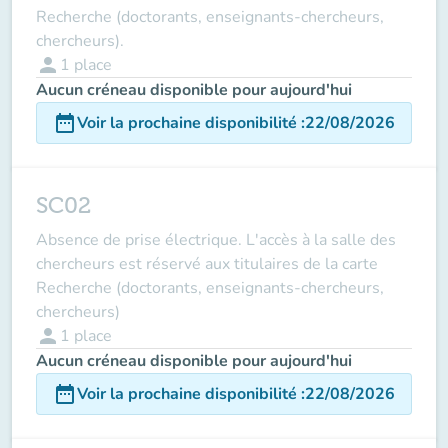
Recherche (doctorants, enseignants-chercheurs,
chercheurs).
person
1
place
Aucun créneau disponible pour aujourd'hui
date_range
Voir la prochaine disponibilité
:
22/08/2026
SC02
Absence de prise électrique. L'accès à la salle des
chercheurs est réservé aux titulaires de la carte
Recherche (doctorants, enseignants-chercheurs,
chercheurs)
person
1
place
Aucun créneau disponible pour aujourd'hui
date_range
Voir la prochaine disponibilité
:
22/08/2026