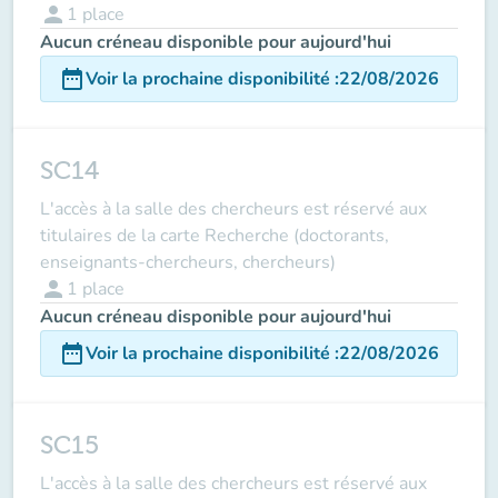
person
1
place
Aucun créneau disponible pour aujourd'hui
date_range
Voir la prochaine disponibilité
:
22/08/2026
SC14
L'accès à la salle des chercheurs est réservé aux
titulaires de la carte Recherche (doctorants,
enseignants-chercheurs, chercheurs)
person
1
place
Aucun créneau disponible pour aujourd'hui
date_range
Voir la prochaine disponibilité
:
22/08/2026
SC15
L'accès à la salle des chercheurs est réservé aux