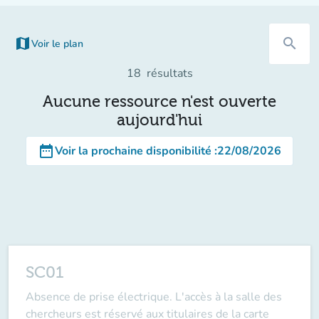
map
search
Voir le plan
(nouvel onglet)
18
résultats
Aucune ressource n'est ouverte
aujourd'hui
date_range
Voir la prochaine disponibilité
:
22/08/2026
SC01
Absence de prise électrique. L'accès à la salle des
chercheurs est réservé aux titulaires de la carte