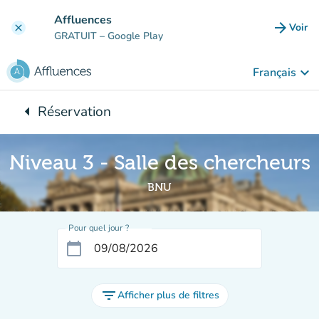
Aller au contenu principal
Affluences
arrow_forward
Voir
clear
(nouve
GRATUIT
– Google Play
keyboard_arrow_down
Français
arrow_left
Réservation
Retour à :
Niveau 3 - Salle des chercheurs
BNU
Pour quel jour ?
calendar_today
filter_list
Afficher plus de filtres