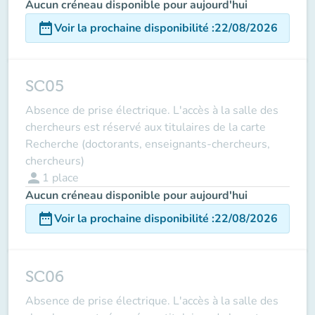
Aucun créneau disponible pour aujourd'hui
date_range
Voir la prochaine disponibilité
:
22/08/2026
SC05
Absence de prise électrique. L'accès à la salle des
chercheurs est réservé aux titulaires de la carte
Recherche (doctorants, enseignants-chercheurs,
chercheurs)
person
1
place
Aucun créneau disponible pour aujourd'hui
date_range
Voir la prochaine disponibilité
:
22/08/2026
SC06
Absence de prise électrique. L'accès à la salle des