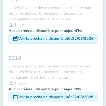
L'accès à la salle des chercheurs est réservé aux
titulaires de la carte Recherche (doctorants,
enseignants-chercheurs, chercheurs)
person
1
place
Aucun créneau disponible pour aujourd'hui
date_range
Voir la prochaine disponibilité
:
22/08/2026
SC18
L'accès à la salle des chercheurs est réservé aux
titulaires de la carte Recherche (doctorants,
enseignants-chercheurs, chercheurs)
person
1
place
Aucun créneau disponible pour aujourd'hui
date_range
Voir la prochaine disponibilité
:
22/08/2026