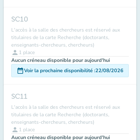
SC10
L'accès à la salle des chercheurs est réservé aux
titulaires de la carte Recherche (doctorants,
enseignants-chercheurs, chercheurs)
person
1
place
Aucun créneau disponible pour aujourd'hui
date_range
Voir la prochaine disponibilité
:
22/08/2026
SC11
L'accès à la salle des chercheurs est réservé aux
titulaires de la carte Recherche (doctorants,
enseignants-chercheurs, chercheurs)
person
1
place
Aucun créneau disponible pour aujourd'hui