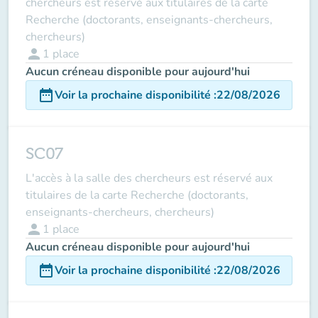
chercheurs est réservé aux titulaires de la carte
Recherche (doctorants, enseignants-chercheurs,
chercheurs)
person
1
place
Aucun créneau disponible pour aujourd'hui
date_range
Voir la prochaine disponibilité
:
22/08/2026
SC07
L'accès à la salle des chercheurs est réservé aux
titulaires de la carte Recherche (doctorants,
enseignants-chercheurs, chercheurs)
person
1
place
Aucun créneau disponible pour aujourd'hui
date_range
Voir la prochaine disponibilité
:
22/08/2026