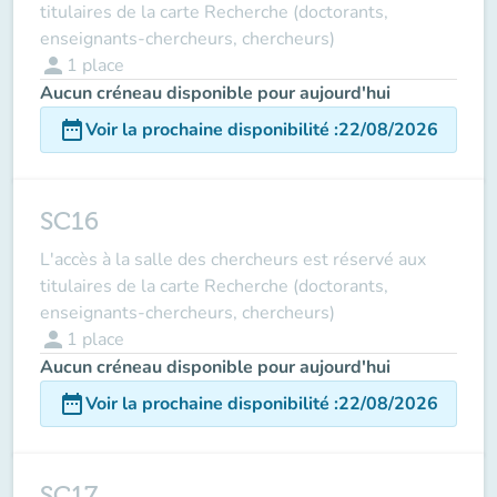
titulaires de la carte Recherche (doctorants,
enseignants-chercheurs, chercheurs)
person
1
place
Aucun créneau disponible pour aujourd'hui
date_range
Voir la prochaine disponibilité
:
22/08/2026
SC16
L'accès à la salle des chercheurs est réservé aux
titulaires de la carte Recherche (doctorants,
enseignants-chercheurs, chercheurs)
person
1
place
Aucun créneau disponible pour aujourd'hui
date_range
Voir la prochaine disponibilité
:
22/08/2026
SC17