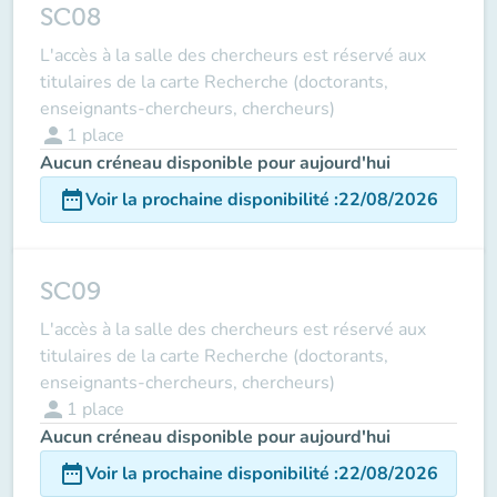
SC08
L'accès à la salle des chercheurs est réservé aux
titulaires de la carte Recherche (doctorants,
enseignants-chercheurs, chercheurs)
person
1
place
Aucun créneau disponible pour aujourd'hui
date_range
Voir la prochaine disponibilité
:
22/08/2026
SC09
L'accès à la salle des chercheurs est réservé aux
titulaires de la carte Recherche (doctorants,
enseignants-chercheurs, chercheurs)
person
1
place
Aucun créneau disponible pour aujourd'hui
date_range
Voir la prochaine disponibilité
:
22/08/2026