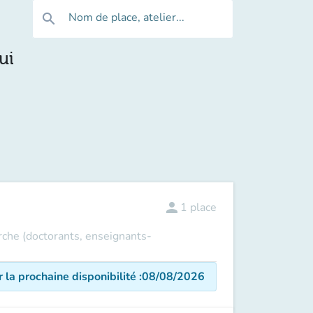
Nom de place, atelier...
search
ui
person
1
place
erche (doctorants, enseignants-
r la prochaine disponibilité
:
08/08/2026