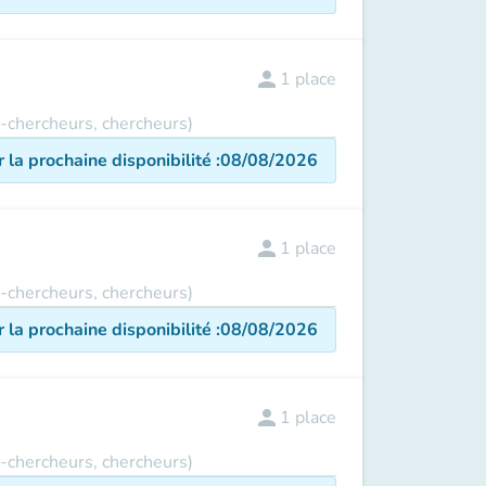
person
1
place
s-chercheurs, chercheurs)
r la prochaine disponibilité
:
08/08/2026
person
1
place
s-chercheurs, chercheurs)
r la prochaine disponibilité
:
08/08/2026
person
1
place
s-chercheurs, chercheurs)