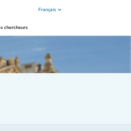
keyboard_arrow_down
Français
es chercheurs