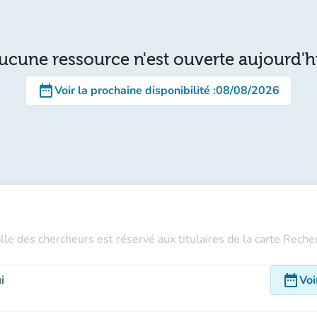
ucune ressource n'est ouverte aujourd'h
date_range
Voir la prochaine disponibilité
:
08/08/2026
alle des chercheurs est réservé aux titulaires de la carte Rech
date_range
i
Voi