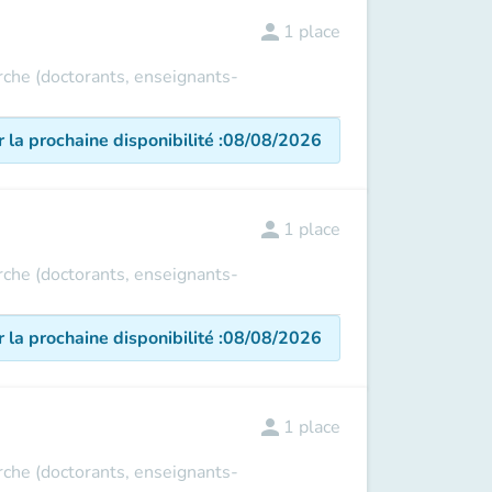
person
1
place
erche (doctorants, enseignants-
r la prochaine disponibilité
:
08/08/2026
person
1
place
erche (doctorants, enseignants-
r la prochaine disponibilité
:
08/08/2026
person
1
place
erche (doctorants, enseignants-