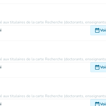
vé aux titulaires de la carte Recherche (doctorants, enseignant
date_range
i
Voi
vé aux titulaires de la carte Recherche (doctorants, enseignant
date_range
i
Voi
vé aux titulaires de la carte Recherche (doctorants, enseignant
date_range
i
Voi