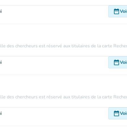
date_range
i
Voi
alle des chercheurs est réservé aux titulaires de la carte Rech
date_range
i
Voi
alle des chercheurs est réservé aux titulaires de la carte Rech
date_range
i
Voi