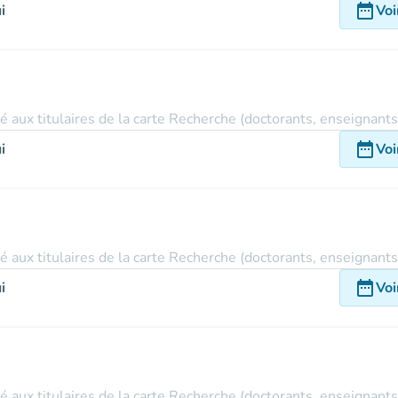
date_range
i
Voi
vé aux titulaires de la carte Recherche (doctorants, enseignant
date_range
i
Voi
vé aux titulaires de la carte Recherche (doctorants, enseignant
date_range
i
Voi
vé aux titulaires de la carte Recherche (doctorants, enseignant