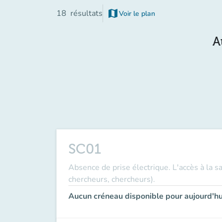
map
18
résultats
Voir le plan
(nouvel onglet)
A
SC01
Absence de prise électrique. L'accès à la s
chercheurs, chercheurs).
Aucun créneau disponible pour aujourd'hu