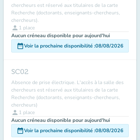
chercheurs est réservé aux titulaires de la carte
Recherche (doctorants, enseignants-chercheurs,
chercheurs).
person
1
place
Aucun créneau disponible pour aujourd'hui
date_range
Voir la prochaine disponibilité
:
08/08/2026
SC02
Absence de prise électrique. L'accès à la salle des
chercheurs est réservé aux titulaires de la carte
Recherche (doctorants, enseignants-chercheurs,
chercheurs)
person
1
place
Aucun créneau disponible pour aujourd'hui
date_range
Voir la prochaine disponibilité
:
08/08/2026