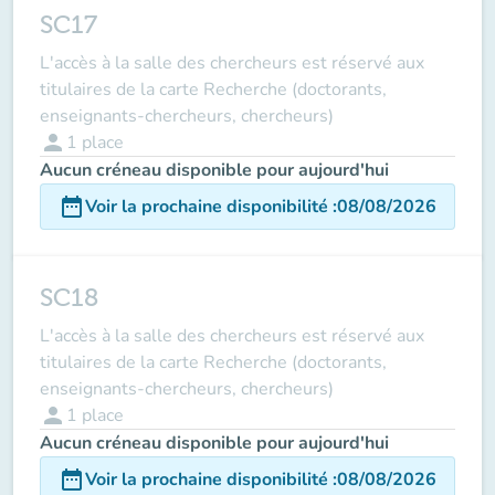
SC17
L'accès à la salle des chercheurs est réservé aux
titulaires de la carte Recherche (doctorants,
enseignants-chercheurs, chercheurs)
person
1
place
Aucun créneau disponible pour aujourd'hui
date_range
Voir la prochaine disponibilité
:
08/08/2026
SC18
L'accès à la salle des chercheurs est réservé aux
titulaires de la carte Recherche (doctorants,
enseignants-chercheurs, chercheurs)
person
1
place
Aucun créneau disponible pour aujourd'hui
date_range
Voir la prochaine disponibilité
:
08/08/2026