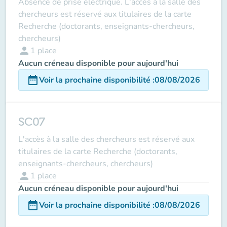
Absence de prise électrique. L'accès à la salle des
chercheurs est réservé aux titulaires de la carte
Recherche (doctorants, enseignants-chercheurs,
chercheurs)
person
1
place
Aucun créneau disponible pour aujourd'hui
date_range
Voir la prochaine disponibilité
:
08/08/2026
SC07
L'accès à la salle des chercheurs est réservé aux
titulaires de la carte Recherche (doctorants,
enseignants-chercheurs, chercheurs)
person
1
place
Aucun créneau disponible pour aujourd'hui
date_range
Voir la prochaine disponibilité
:
08/08/2026