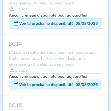
enseignants-chercheurs, chercheurs)
person
1
place
Aucun créneau disponible pour aujourd'hui
date_range
Voir la prochaine disponibilité
:
08/08/2026
SC14
L'accès à la salle des chercheurs est réservé aux
titulaires de la carte Recherche (doctorants,
enseignants-chercheurs, chercheurs)
person
1
place
Aucun créneau disponible pour aujourd'hui
date_range
Voir la prochaine disponibilité
:
08/08/2026
SC15