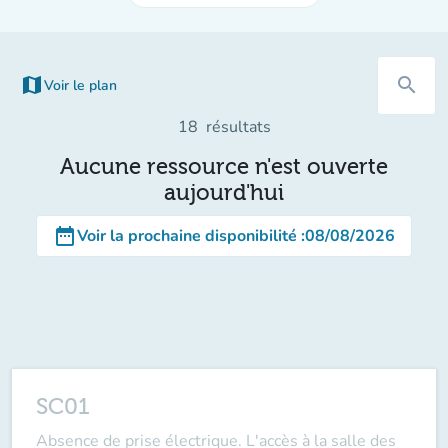
map
search
Voir le plan
(nouvel onglet)
18
résultats
Aucune ressource n'est ouverte
aujourd'hui
date_range
Voir la prochaine disponibilité
:
08/08/2026
SC01
Absence de prise électrique. L'accès à la salle des