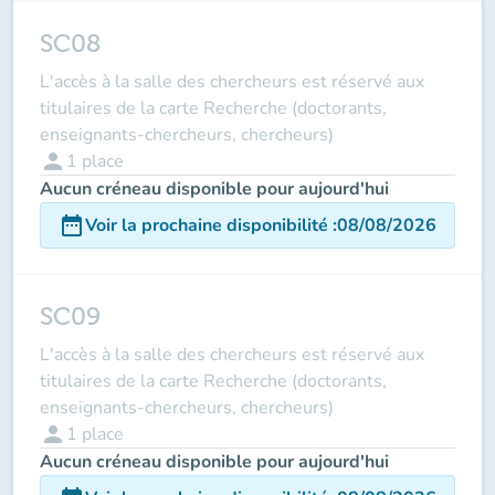
SC08
L'accès à la salle des chercheurs est réservé aux
titulaires de la carte Recherche (doctorants,
enseignants-chercheurs, chercheurs)
person
1
place
Aucun créneau disponible pour aujourd'hui
date_range
Voir la prochaine disponibilité
:
08/08/2026
SC09
L'accès à la salle des chercheurs est réservé aux
titulaires de la carte Recherche (doctorants,
enseignants-chercheurs, chercheurs)
person
1
place
Aucun créneau disponible pour aujourd'hui