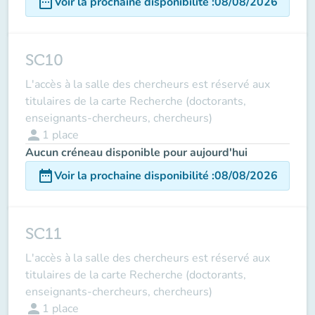
date_range
Voir la prochaine disponibilité
:
08/08/2026
SC10
L'accès à la salle des chercheurs est réservé aux
titulaires de la carte Recherche (doctorants,
enseignants-chercheurs, chercheurs)
person
1
place
Aucun créneau disponible pour aujourd'hui
date_range
Voir la prochaine disponibilité
:
08/08/2026
SC11
L'accès à la salle des chercheurs est réservé aux
titulaires de la carte Recherche (doctorants,
enseignants-chercheurs, chercheurs)
person
1
place