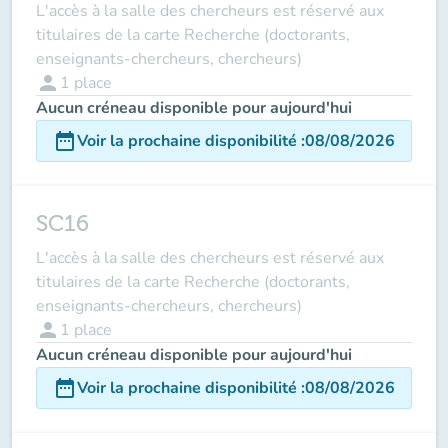
L'accès à la salle des chercheurs est réservé aux
titulaires de la carte Recherche (doctorants,
enseignants-chercheurs, chercheurs)
person
1
place
Aucun créneau disponible pour aujourd'hui
date_range
Voir la prochaine disponibilité
:
08/08/2026
SC16
L'accès à la salle des chercheurs est réservé aux
titulaires de la carte Recherche (doctorants,
enseignants-chercheurs, chercheurs)
person
1
place
Aucun créneau disponible pour aujourd'hui
date_range
Voir la prochaine disponibilité
:
08/08/2026