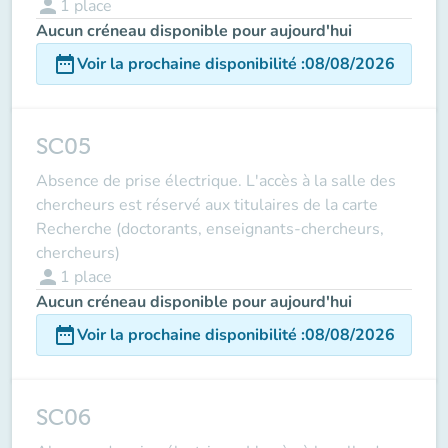
person
1
place
Aucun créneau disponible pour aujourd'hui
date_range
Voir la prochaine disponibilité
:
08/08/2026
SC05
Absence de prise électrique. L'accès à la salle des
chercheurs est réservé aux titulaires de la carte
Recherche (doctorants, enseignants-chercheurs,
chercheurs)
person
1
place
Aucun créneau disponible pour aujourd'hui
date_range
Voir la prochaine disponibilité
:
08/08/2026
SC06