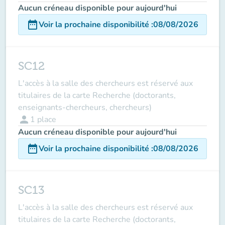
Aucun créneau disponible pour aujourd'hui
date_range
Voir la prochaine disponibilité
:
08/08/2026
SC12
L'accès à la salle des chercheurs est réservé aux
titulaires de la carte Recherche (doctorants,
enseignants-chercheurs, chercheurs)
person
1
place
Aucun créneau disponible pour aujourd'hui
date_range
Voir la prochaine disponibilité
:
08/08/2026
SC13
L'accès à la salle des chercheurs est réservé aux
titulaires de la carte Recherche (doctorants,