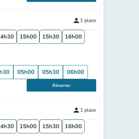
person
1
place
14h30
15h00
15h30
16h00
h30
05h00
05h30
06h00
Réserver
person
1
place
14h30
15h00
15h30
16h00