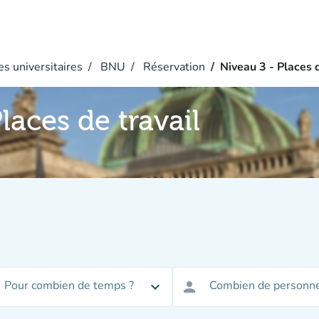
s universitaires
BNU
Réservation
Niveau 3 - Places d
laces de travail
Pour combien de temps ?
Combien de personne
expand_more
person