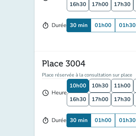
16h30
17h00
17h30
30 min
01h00
01h30
Durée
timer
Place 3004
Place réservée à la consultation sur place
10h00
10h30
11h00
Heure
schedule
16h30
17h00
17h30
30 min
01h00
01h30
Durée
timer