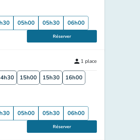
h30
05h00
05h30
06h00
Réserver
person
1
place
14h30
15h00
15h30
16h00
h30
05h00
05h30
06h00
Réserver