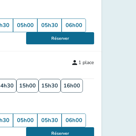
h30
05h00
05h30
06h00
Réserver
person
1
place
14h30
15h00
15h30
16h00
h30
05h00
05h30
06h00
Réserver