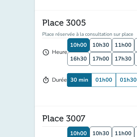
Place 3005
Place réservée à la consultation sur place
10h00
10h30
11h00
Heure
schedule
16h30
17h00
17h30
30 min
01h00
01h30
Durée
timer
Place 3007
10h00
10h30
11h00