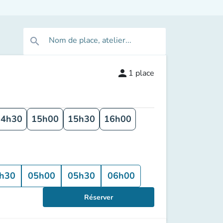
Nom de place, atelier...
search
person
1
place
14h30
15h00
15h30
16h00
h30
05h00
05h30
06h00
Réserver