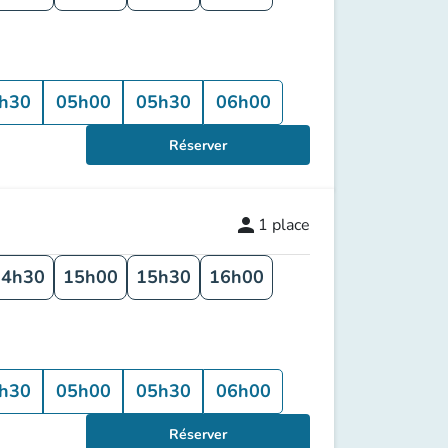
h30
05h00
05h30
06h00
Réserver
person
1
place
14h30
15h00
15h30
16h00
h30
05h00
05h30
06h00
Réserver