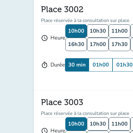
Place 3002
Place réservée à la consultation sur place.
10h00
10h30
11h00
Heure
schedule
16h30
17h00
17h30
30 min
01h00
01h30
Durée
timer
Place 3003
Place réservée à la consultation sur place
10h00
10h30
11h00
Heure
schedule