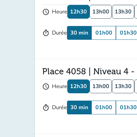
12h30
13h00
13h30
Heure
schedule
30 min
01h00
01h30
Durée
timer
Place 4058 | Niveau 4 -
12h30
13h00
13h30
Heure
schedule
30 min
01h00
01h30
Durée
timer