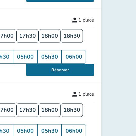
person
1
place
17h00
17h30
18h00
18h30
h30
05h00
05h30
06h00
Réserver
person
1
place
17h00
17h30
18h00
18h30
h30
05h00
05h30
06h00