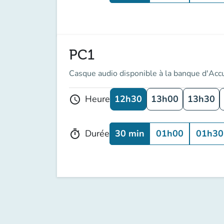
PC1
Casque audio disponible à la banque d'Acc
12h30
13h00
13h30
Heure
schedule
30 min
01h00
01h30
Durée
timer