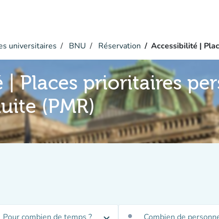
s universitaires
BNU
Réservation
Accessibilité | Pla
é | Places prioritaires p
duite (PMR)
Pour combien de temps ?
Combien de personne
expand_more
person