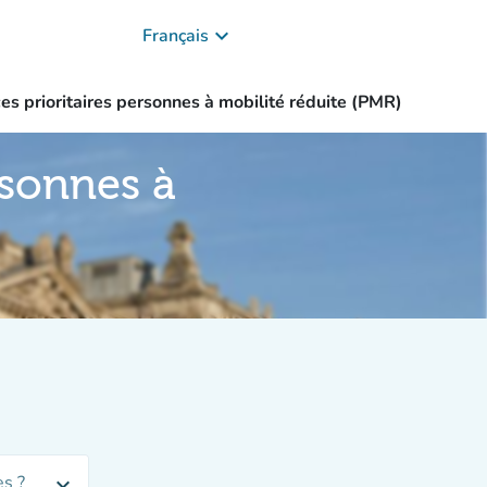
keyboard_arrow_down
Français
ces prioritaires personnes à mobilité réduite (PMR)
ersonnes à
s ?
expand_more