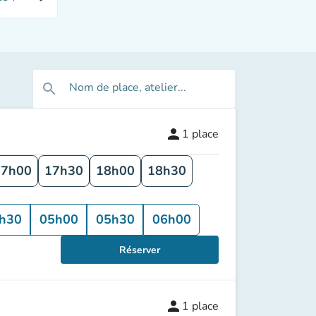
Nom de place, atelier...
search
person
1
place
17h00
17h30
18h00
18h30
h30
05h00
05h30
06h00
Réserver
person
1
place