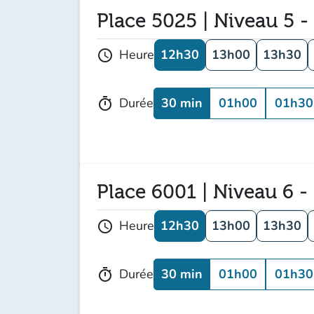
Place 5025 | Niveau 5 -
12h30
13h00
13h30
Heure
schedule
30 min
01h00
01h30
Durée
timer
Place 6001 | Niveau 6 -
12h30
13h00
13h30
Heure
schedule
30 min
01h00
01h30
Durée
timer