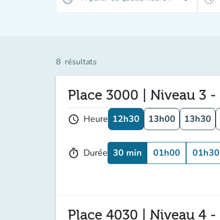
8
résultats
Place 3000 | Niveau 3 -
12h30
13h00
13h30
Heure
schedule
30 min
01h00
01h30
Durée
timer
Place 4030 | Niveau 4 -