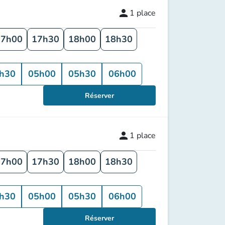
person
1
place
17h00
17h30
18h00
18h30
h30
05h00
05h30
06h00
Réserver
person
1
place
17h00
17h30
18h00
18h30
h30
05h00
05h30
06h00
Réserver