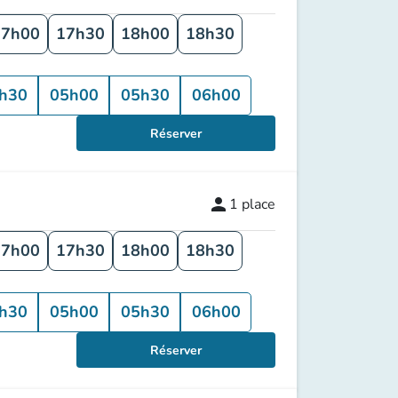
17h00
17h30
18h00
18h30
h30
05h00
05h30
06h00
Réserver
person
1
place
17h00
17h30
18h00
18h30
h30
05h00
05h30
06h00
Réserver