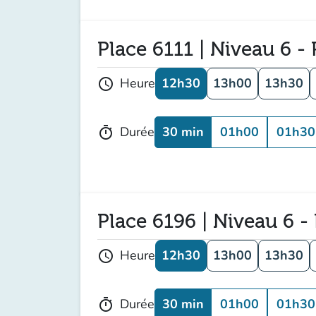
Place 6111 | Niveau 6 - 
12h30
13h00
13h30
Heure
schedule
30 min
01h00
01h30
Durée
timer
Place 6196 | Niveau 6 -
12h30
13h00
13h30
Heure
schedule
30 min
01h00
01h30
Durée
timer