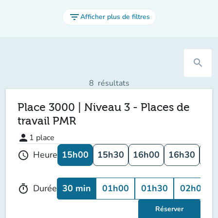
filter_list
Afficher plus de filtres
search
8
résultats
Place 3000 | Niveau 3 - Places de
travail PMR
person
1
place
15h00
15h30
16h00
16h30
17
Heure
schedule
30 min
01h00
01h30
02h00
Durée
timer
Réserver