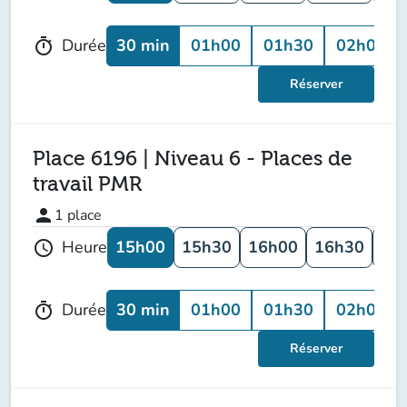
30 min
01h00
01h30
02h00
Durée
timer
Réserver
Place 6196 | Niveau 6 - Places de
travail PMR
person
1
place
15h00
15h30
16h00
16h30
17
Heure
schedule
30 min
01h00
01h30
02h00
Durée
timer
Réserver