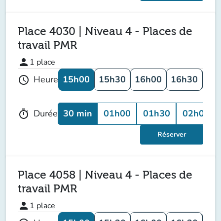
Place 4030 | Niveau 4 - Places de
travail PMR
person
1
place
15h00
15h30
16h00
16h30
17
Heure
schedule
30 min
01h00
01h30
02h00
Durée
timer
Réserver
Place 4058 | Niveau 4 - Places de
travail PMR
person
1
place