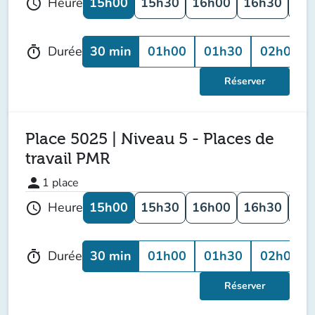
15h00
15h30
16h00
16h30
17
Heure
schedule
30 min
01h00
01h30
02h00
Durée
timer
Réserver
Place 5025 | Niveau 5 - Places de
travail PMR
person
1
place
15h00
15h30
16h00
16h30
17
Heure
schedule
30 min
01h00
01h30
02h00
Durée
timer
Réserver