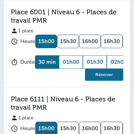
Place 6001 | Niveau 6 - Places de
travail PMR
person
1
place
15h00
15h30
16h00
16h30
17
Heure
schedule
30 min
01h00
01h30
02h00
Durée
timer
Réserver
Place 6111 | Niveau 6 - Places de
travail PMR
person
1
place
15h00
15h30
16h00
16h30
17
Heure
schedule