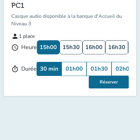
PC1
Casque audio disponible à la banque d'Accueil du
Niveau 3
person
1
place
15h00
15h30
16h00
16h30
17
Heure
schedule
30 min
01h00
01h30
02h00
Durée
timer
Réserver