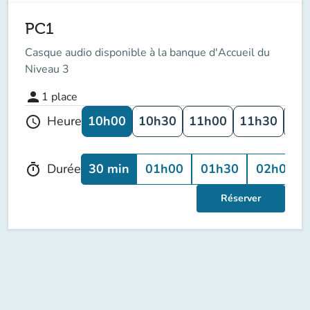
PC1
Casque audio disponible à la banque d'Accueil du
Niveau 3
person
1
place
10h00
10h30
11h00
11h30
12
Heure
schedule
30 min
01h00
01h30
02h00
Durée
timer
Réserver