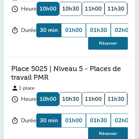
10h00
10h30
11h00
11h30
12
Heure
schedule
30 min
01h00
01h30
02h00
Durée
timer
Réserver
Place 5025 | Niveau 5 - Places de
travail PMR
person
1
place
10h00
10h30
11h00
11h30
12
Heure
schedule
30 min
01h00
01h30
02h00
Durée
timer
Réserver