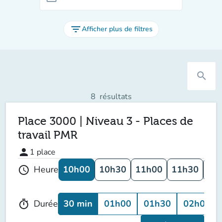
filter_list
Afficher plus de filtres
search
8
résultats
Place 3000 | Niveau 3 - Places de
travail PMR
person
1
place
10h00
10h30
11h00
11h30
12
Heure
schedule
30 min
01h00
01h30
02h00
Durée
timer