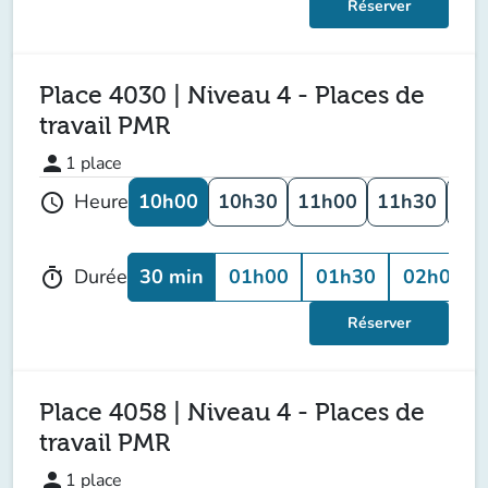
Réserver
Place 4030 | Niveau 4 - Places de
travail PMR
person
1
place
10h00
10h30
11h00
11h30
12
Heure
schedule
30 min
01h00
01h30
02h00
Durée
timer
Réserver
Place 4058 | Niveau 4 - Places de
travail PMR
person
1
place