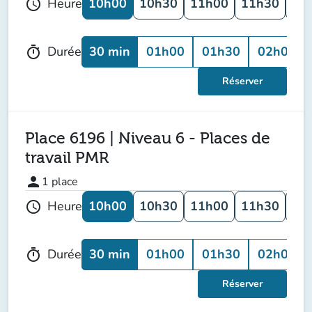
10h00
10h30
11h00
11h30
12
Heure
schedule
30 min
01h00
01h30
02h00
Durée
timer
Réserver
Place 6196 | Niveau 6 - Places de
travail PMR
person
1
place
10h00
10h30
11h00
11h30
12
Heure
schedule
30 min
01h00
01h30
02h00
Durée
timer
Réserver