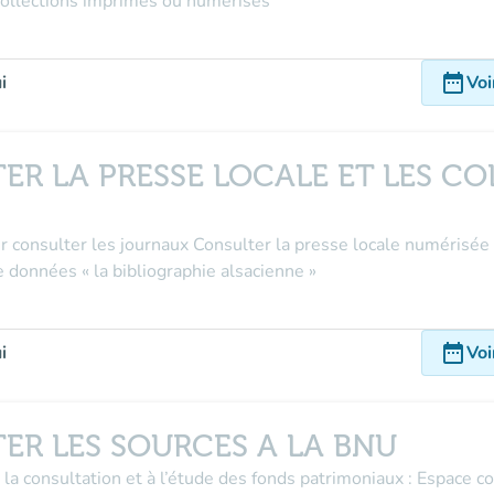
 collections imprimés ou numérisés
date_range
i
Voi
ER LA PRESSE LOCALE ET LES C
our consulter les journaux Consulter la presse locale numérisée
 données « la bibliographie alsacienne »
date_range
i
Voi
ER LES SOURCES A LA BNU
 la consultation et à l’étude des fonds patrimoniaux : Espace 