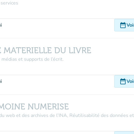
 services
date_range
i
Voi
 MATERIELLE DU LIVRE
 médias et supports de l’écrit.
date_range
i
Voi
IMOINE NUMERISE
du web et des archives de l’INA, Réutilisabilité des données 