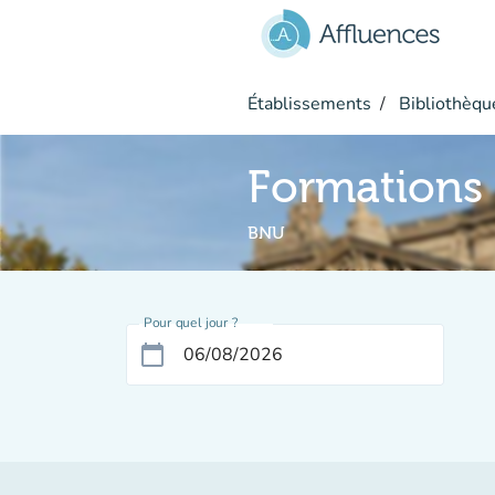
Aller au contenu principal
Établissements
Bibliothèque
Formations
BNU
Pour quel jour ?
calendar_today