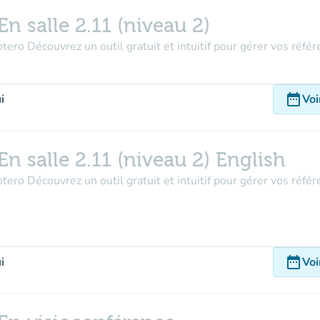
salle 2.11 (niveau 2)
tero Découvrez un outil gratuit et intuitif pour gérer vos référ
date_range
i
Voi
salle 2.11 (niveau 2) English
tero Découvrez un outil gratuit et intuitif pour gérer vos référ
date_range
i
Voi