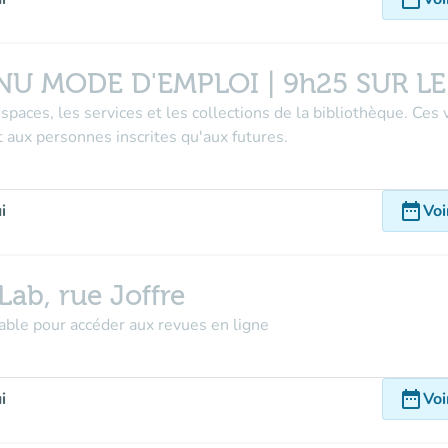
NU MODE D'EMPLOI | 9h25 SUR L
aces, les services et les collections de la bibliothèque. Ces 
t aux personnes inscrites qu'aux futures.
date_range
i
Voi
b, rue Joffre
able pour accéder aux revues en ligne
date_range
i
Voi