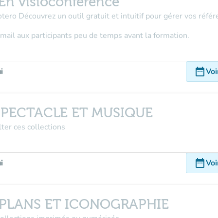
n visioconférence
tero Découvrez un outil gratuit et intuitif pour gérer vos référ
r mail aux participants peu de temps avant la formation.
date_range
i
Voi
SPECTACLE ET MUSIQUE
er ces collections
date_range
i
Voi
 PLANS ET ICONOGRAPHIE