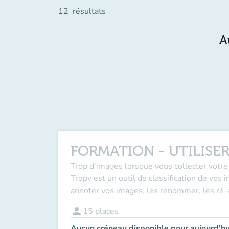
12
résultats
A
FORMATION - UTILISE
Trop d'images lorsque vous collecter votre
Tropy est un outil de classification de vos
annoter vos images, les renommer, les ré-a
person
15
places
Aucun créneau disponible pour aujourd'hu