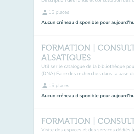
Description des fonds et consultation des
person
15
places
Aucun créneau disponible pour aujourd'hu
FORMATION | CONSULT
ALSATIQUES
Utiliser le catalogue de la bibliothèque p
(DNA) Faire des recherches dans la base de
person
15
places
Aucun créneau disponible pour aujourd'hu
FORMATION | CONSULT
Visite des espaces et des services dédiés à