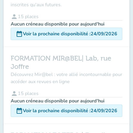
inscrites qu'aux futures.
person
15
places
Aucun créneau disponible pour aujourd'hui
date_range
Voir la prochaine disponibilité
:
24/09/2026
FORMATION MIR@BEL| Lab, rue
Joffre
Découvrez Mir@bel : votre allié incontournable pour
accéder aux revues en ligne
person
15
places
Aucun créneau disponible pour aujourd'hui
date_range
Voir la prochaine disponibilité
:
24/09/2026