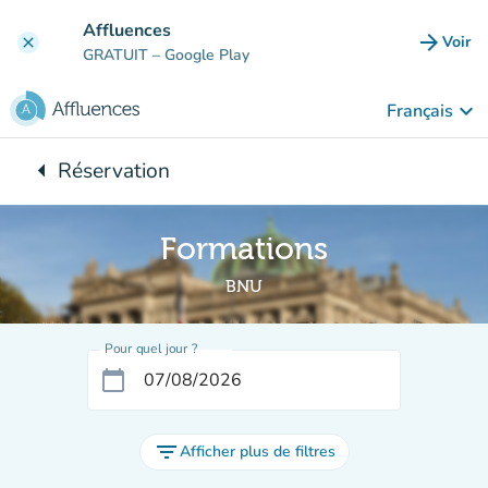
Aller au contenu principal
Affluences
arrow_forward
Voir
clear
(nouve
GRATUIT
– Google Play
keyboard_arrow_down
Français
arrow_left
Réservation
Retour à :
Formations
BNU
Pour quel jour ?
calendar_today
filter_list
Afficher plus de filtres