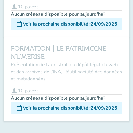
person
10
places
Aucun créneau disponible pour aujourd'hui
date_range
Voir la prochaine disponibilité
:
24/09/2026
FORMATION | LE PATRIMOINE
NUMERISE
Présentation de Numistral, du dépôt légal du web
et des archives de l’INA, Réutilisabilité des données
et métadonnées.
person
10
places
Aucun créneau disponible pour aujourd'hui
date_range
Voir la prochaine disponibilité
:
24/09/2026