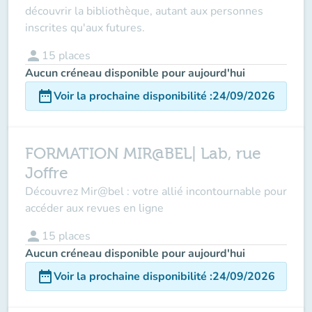
découvrir la bibliothèque, autant aux personnes
inscrites qu'aux futures.
person
15
places
Aucun créneau disponible pour aujourd'hui
date_range
Voir la prochaine disponibilité
:
24/09/2026
FORMATION MIR@BEL| Lab, rue
Joffre
Découvrez Mir@bel : votre allié incontournable pour
accéder aux revues en ligne
person
15
places
Aucun créneau disponible pour aujourd'hui
date_range
Voir la prochaine disponibilité
:
24/09/2026