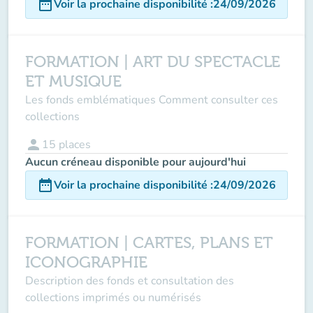
date_range
Voir la prochaine disponibilité
:
24/09/2026
FORMATION | ART DU SPECTACLE
ET MUSIQUE
Les fonds emblématiques Comment consulter ces
collections
person
15
places
Aucun créneau disponible pour aujourd'hui
date_range
Voir la prochaine disponibilité
:
24/09/2026
FORMATION | CARTES, PLANS ET
ICONOGRAPHIE
Description des fonds et consultation des
collections imprimés ou numérisés