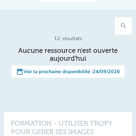
search
12
résultats
Aucune ressource n'est ouverte
aujourd'hui
date_range
Voir la prochaine disponibilité
:
24/09/2026
FORMATION - UTILISER TROPY
POUR GERER SES IMAGES