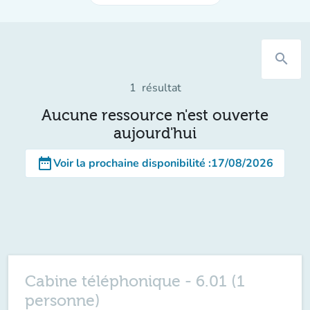
search
1
résultat
Aucune ressource n'est ouverte
aujourd'hui
date_range
Voir la prochaine disponibilité
:
17/08/2026
Cabine téléphonique - 6.01 (1
personne)