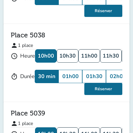
Réserver
Place 5038
person
1
place
10h00
10h30
11h00
11h30
12
Heure
schedule
30 min
01h00
01h30
02h00
Durée
timer
Réserver
Place 5039
person
1
place