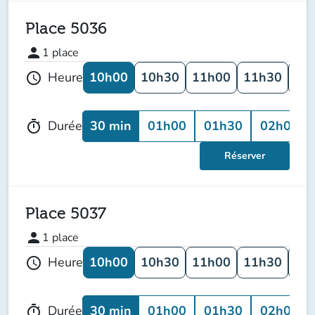
Place 5036
person
1
place
10h00
10h30
11h00
11h30
12
Heure
schedule
30 min
01h00
01h30
02h00
Durée
timer
Réserver
Place 5037
person
1
place
10h00
10h30
11h00
11h30
12
Heure
schedule
30 min
01h00
01h30
02h00
Durée
timer