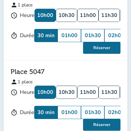
person
1
place
10h00
10h30
11h00
11h30
12
Heure
schedule
30 min
01h00
01h30
02h00
Durée
timer
Réserver
Place 5047
person
1
place
10h00
10h30
11h00
11h30
12
Heure
schedule
30 min
01h00
01h30
02h00
Durée
timer
Réserver