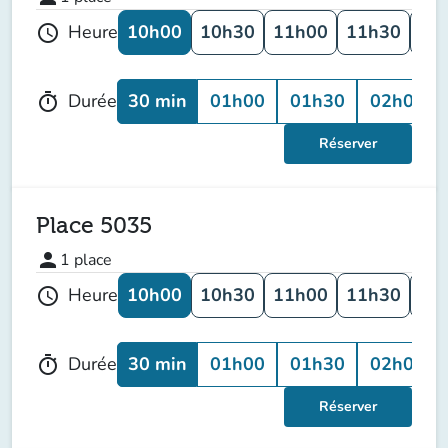
10h00
10h30
11h00
11h30
12
Heure
schedule
30 min
01h00
01h30
02h00
Durée
timer
Réserver
Place 5035
person
1
place
10h00
10h30
11h00
11h30
12
Heure
schedule
30 min
01h00
01h30
02h00
Durée
timer
Réserver