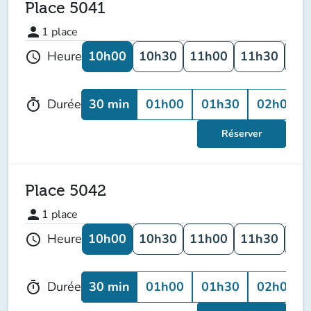
Place 5041
person
1
place
10h00
10h30
11h00
11h30
12
Heure
schedule
30 min
01h00
01h30
02h00
Durée
timer
Réserver
Place 5042
person
1
place
10h00
10h30
11h00
11h30
12
Heure
schedule
30 min
01h00
01h30
02h00
Durée
timer