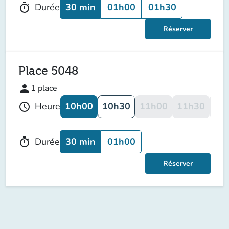
30 min
01h00
01h30
Durée
timer
Réserver
Place 5048
person
1
place
10h00
10h30
11h00
11h30
12
Heure
schedule
30 min
01h00
Durée
timer
Réserver