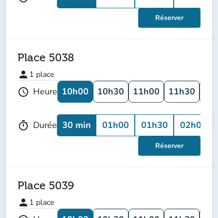
Réserver
Place 5038
person
1
place
10h00
10h30
11h00
11h30
12
Heure
schedule
30 min
01h00
01h30
02h00
Durée
timer
Réserver
Place 5039
person
1
place