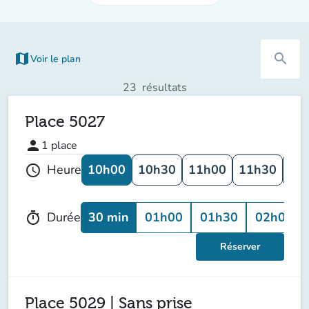
map
search
Voir le plan
(nouvel onglet)
23
résultats
Place 5027
person
1
place
10h00
10h30
11h00
11h30
12
Heure
schedule
30 min
01h00
01h30
02h00
Durée
timer
Réserver
Place 5029 | Sans prise