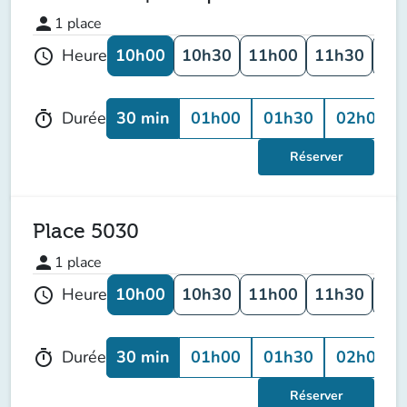
person
1
place
10h00
10h30
11h00
11h30
12
Heure
schedule
30 min
01h00
01h30
02h00
Durée
timer
Réserver
Place 5030
person
1
place
10h00
10h30
11h00
11h30
12
Heure
schedule
30 min
01h00
01h30
02h00
Durée
timer
Réserver