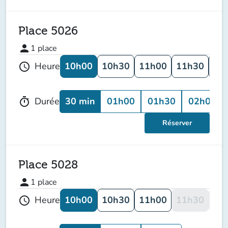
Place 5026
person
1
place
10h00
10h30
11h00
11h30
12
Heure
schedule
30 min
01h00
01h30
02h00
Durée
timer
Réserver
Place 5028
person
1
place
10h00
10h30
11h00
11h30
12
Heure
schedule