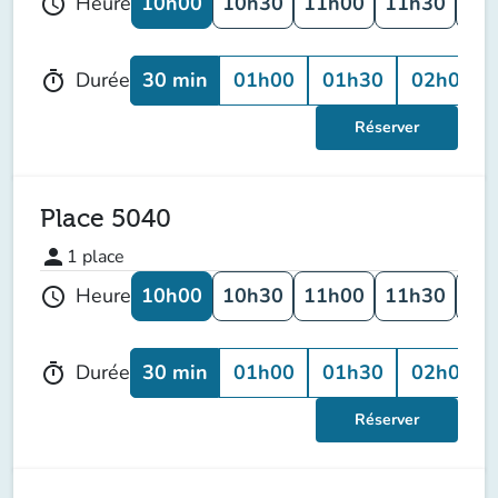
10h00
10h30
11h00
11h30
12
Heure
schedule
30 min
01h00
01h30
02h00
Durée
timer
Réserver
Place 5040
person
1
place
10h00
10h30
11h00
11h30
12
Heure
schedule
30 min
01h00
01h30
02h00
Durée
timer
Réserver