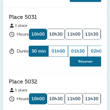
Place 5031
person
1
place
10h00
10h30
11h00
11h30
12
Heure
schedule
30 min
01h00
01h30
02h00
Durée
timer
Réserver
Place 5032
person
1
place
10h00
10h30
11h00
11h30
12
Heure
schedule