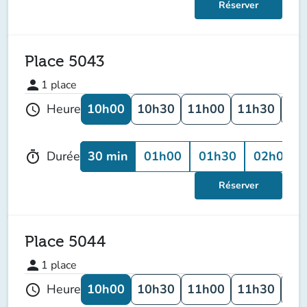
Réserver
Place 5043
person
1
place
10h00
10h30
11h00
11h30
12
Heure
schedule
30 min
01h00
01h30
02h00
Durée
timer
Réserver
Place 5044
person
1
place
10h00
10h30
11h00
11h30
12
Heure
schedule