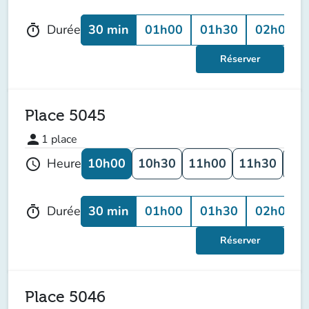
30 min
01h00
01h30
02h00
Durée
timer
Réserver
Place 5045
person
1
place
10h00
10h30
11h00
11h30
12
Heure
schedule
30 min
01h00
01h30
02h00
Durée
timer
Réserver
Place 5046