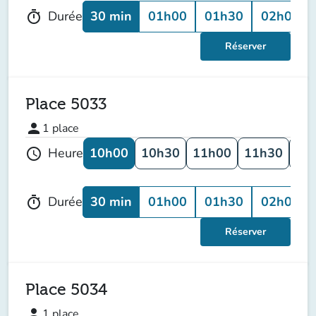
30 min
01h00
01h30
02h00
Durée
timer
Réserver
Place 5033
person
1
place
10h00
10h30
11h00
11h30
12
Heure
schedule
30 min
01h00
01h30
02h00
Durée
timer
Réserver
Place 5034
person
1
place