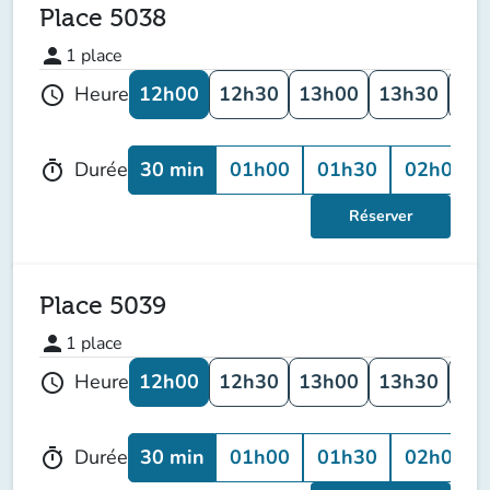
Place 5038
person
1
place
12h00
12h30
13h00
13h30
14
Heure
schedule
30 min
01h00
01h30
02h00
Durée
timer
Réserver
Place 5039
person
1
place
12h00
12h30
13h00
13h30
14
Heure
schedule
30 min
01h00
01h30
02h00
Durée
timer