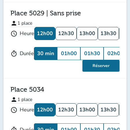
Place 5029 | Sans prise
person
1
place
12h00
12h30
13h00
13h30
14
Heure
schedule
30 min
01h00
01h30
02h00
Durée
timer
Réserver
Place 5034
person
1
place
12h00
12h30
13h00
13h30
14
Heure
schedule
30 min
01h00
01h30
02h00
Durée
timer