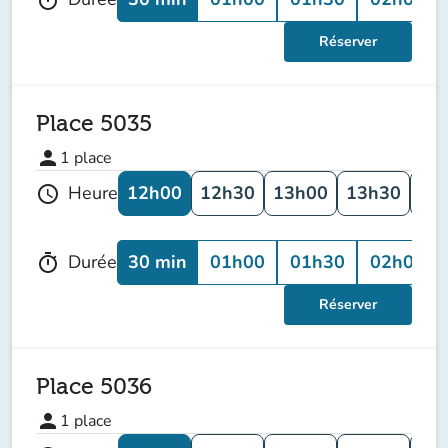
Réserver
Place 5035
person
1
place
12h00
12h30
13h00
13h30
14
Heure
schedule
30 min
01h00
01h30
02h00
Durée
timer
Réserver
Place 5036
person
1
place