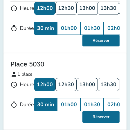
12h00
12h30
13h00
13h30
14
Heure
schedule
30 min
01h00
01h30
02h00
Durée
timer
Réserver
Place 5030
person
1
place
12h00
12h30
13h00
13h30
14
Heure
schedule
30 min
01h00
01h30
02h00
Durée
timer
Réserver