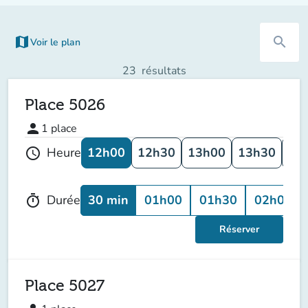
map
search
Voir le plan
(nouvel onglet)
23
résultats
Place 5026
person
1
place
12h00
12h30
13h00
13h30
14
Heure
schedule
30 min
01h00
01h30
02h00
Durée
timer
Réserver
Place 5027