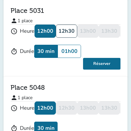
Place 5031
person
1
place
12h00
12h30
13h00
13h30
14
Heure
schedule
30 min
01h00
Durée
timer
Réserver
Place 5048
person
1
place
12h00
12h30
13h00
13h30
14
Heure
schedule
30 min
Durée
timer