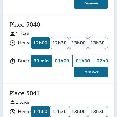
Réserver
Place 5040
person
1
place
12h00
12h30
13h00
13h30
14
Heure
schedule
30 min
01h00
01h30
02h00
Durée
timer
Réserver
Place 5041
person
1
place
12h00
12h30
13h00
13h30
14
Heure
schedule