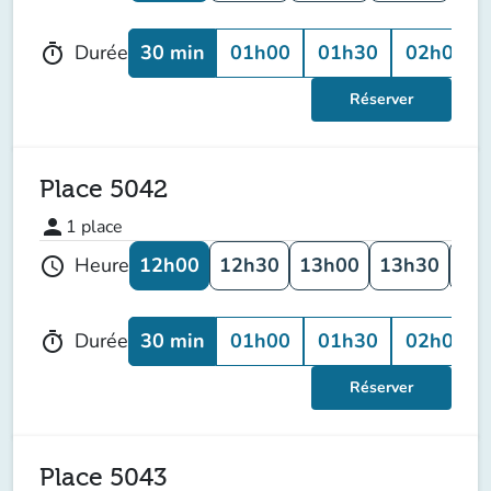
30 min
01h00
01h30
02h00
Durée
timer
Réserver
Place 5042
person
1
place
12h00
12h30
13h00
13h30
14
Heure
schedule
30 min
01h00
01h30
02h00
Durée
timer
Réserver
Place 5043