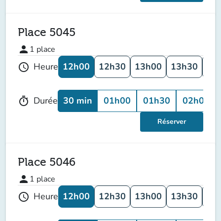
Place 5045
person
1
place
12h00
12h30
13h00
13h30
14
Heure
schedule
30 min
01h00
01h30
02h00
Durée
timer
Réserver
Place 5046
person
1
place
12h00
12h30
13h00
13h30
14
Heure
schedule