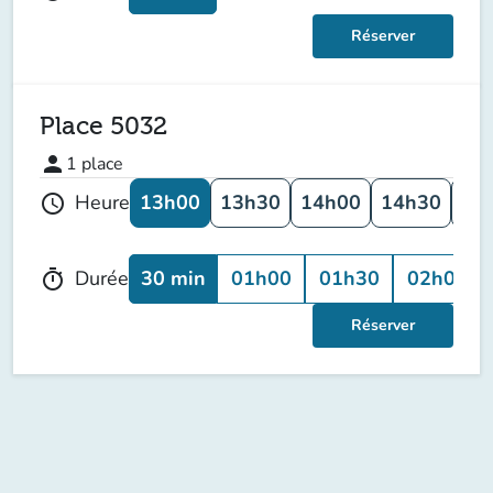
Réserver
Place 5032
person
1
place
13h00
13h30
14h00
14h30
15
Heure
schedule
30 min
01h00
01h30
02h00
Durée
timer
Réserver