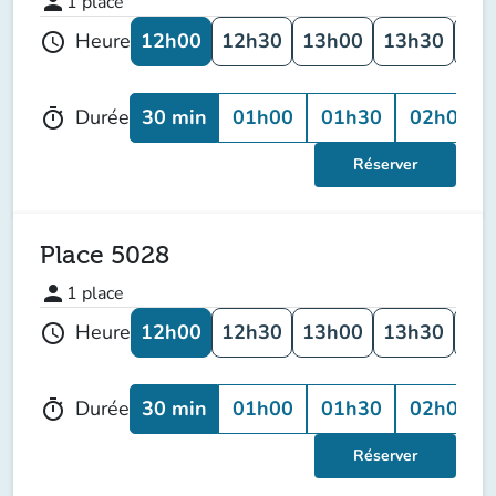
person
1
place
12h00
12h30
13h00
13h30
14
Heure
schedule
30 min
01h00
01h30
02h00
Durée
timer
Réserver
Place 5028
person
1
place
12h00
12h30
13h00
13h30
14
Heure
schedule
30 min
01h00
01h30
02h00
Durée
timer
Réserver