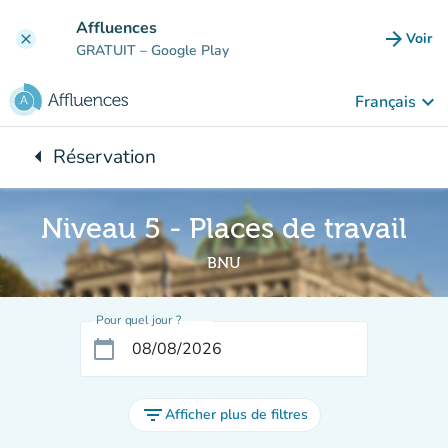
Aller au contenu principal
Affluences
arrow_forward
Voir
clear
(nouve
GRATUIT
– Google Play
keyboard_arrow_down
Français
arrow_left
Réservation
Retour à :
Niveau 5 - Places de travail
BNU
Pour quel jour ?
calendar_today
filter_list
Afficher plus de filtres