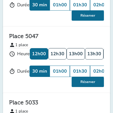
30 min
01h00
01h30
02h00
Durée
timer
Réserver
Place 5047
person
1
place
12h00
12h30
13h00
13h30
14
Heure
schedule
30 min
01h00
01h30
02h00
Durée
timer
Réserver
Place 5033
person
1
place