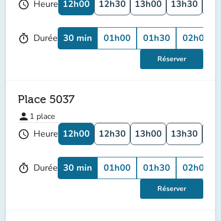
12h00
12h30
13h00
13h30
14
Heure
schedule
30 min
01h00
01h30
02h00
Durée
timer
Réserver
Place 5037
person
1
place
12h00
12h30
13h00
13h30
14
Heure
schedule
30 min
01h00
01h30
02h00
Durée
timer
Réserver