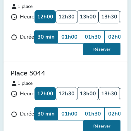
person
1
place
12h00
12h30
13h00
13h30
14
Heure
schedule
30 min
01h00
01h30
02h00
Durée
timer
Réserver
Place 5044
person
1
place
12h00
12h30
13h00
13h30
14
Heure
schedule
30 min
01h00
01h30
02h00
Durée
timer
Réserver