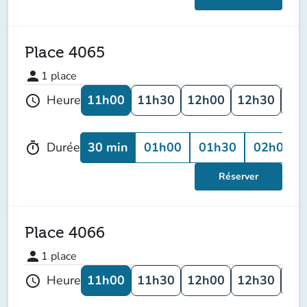
Place 4065
person
1
place
11h00
11h30
12h00
12h30
13
Heure
schedule
30 min
01h00
01h30
02h00
Durée
timer
Réserver
Place 4066
person
1
place
11h00
11h30
12h00
12h30
13
Heure
schedule