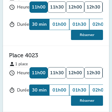
11h00
11h30
12h00
12h30
13
Heure
schedule
30 min
01h00
01h30
02h00
Durée
timer
Réserver
Place 4023
person
1
place
11h00
11h30
12h00
12h30
13
Heure
schedule
30 min
01h00
01h30
02h00
Durée
timer
Réserver