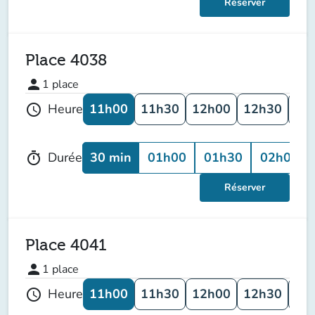
Réserver
Place 4038
person
1
place
11h00
11h30
12h00
12h30
13
Heure
schedule
30 min
01h00
01h30
02h00
Durée
timer
Réserver
Place 4041
person
1
place
11h00
11h30
12h00
12h30
13
Heure
schedule