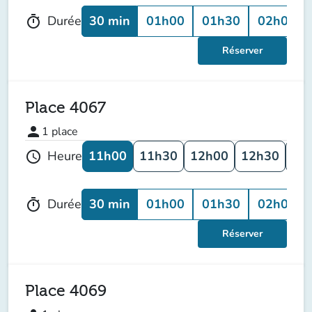
30 min
01h00
01h30
02h00
Durée
timer
Réserver
Place 4067
person
1
place
11h00
11h30
12h00
12h30
13
Heure
schedule
30 min
01h00
01h30
02h00
Durée
timer
Réserver
Place 4069