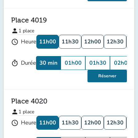
Place 4019
person
1
place
11h00
11h30
12h00
12h30
13
Heure
schedule
30 min
01h00
01h30
02h00
Durée
timer
Réserver
Place 4020
person
1
place
11h00
11h30
12h00
12h30
13
Heure
schedule