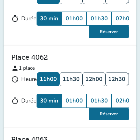
30 min
01h00
01h30
02h00
Durée
timer
Réserver
Place 4062
person
1
place
11h00
11h30
12h00
12h30
13
Heure
schedule
30 min
01h00
01h30
02h00
Durée
timer
Réserver
Place 4063