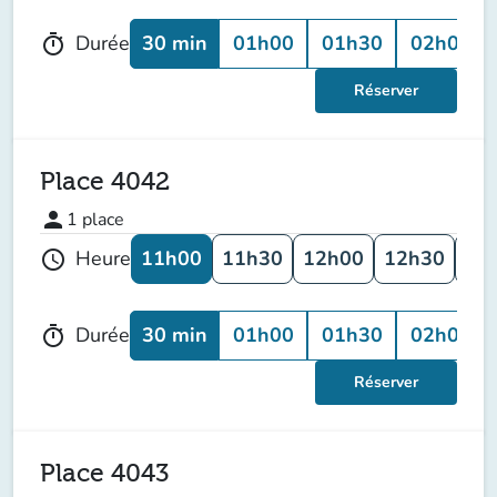
30 min
01h00
01h30
02h00
Durée
timer
Réserver
Place 4042
person
1
place
11h00
11h30
12h00
12h30
13
Heure
schedule
30 min
01h00
01h30
02h00
Durée
timer
Réserver
Place 4043