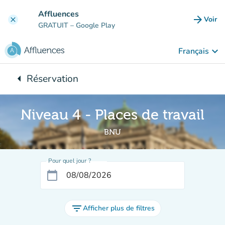
Aller au contenu principal
Affluences
arrow_forward
Voir
clear
(nouve
GRATUIT
– Google Play
keyboard_arrow_down
Français
arrow_left
Réservation
Retour à :
Niveau 4 - Places de travail
BNU
Pour quel jour ?
calendar_today
filter_list
Afficher plus de filtres