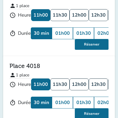
person
1
place
11h00
11h30
12h00
12h30
13
Heure
schedule
30 min
01h00
01h30
02h00
Durée
timer
Réserver
Place 4018
person
1
place
11h00
11h30
12h00
12h30
13
Heure
schedule
30 min
01h00
01h30
02h00
Durée
timer
Réserver