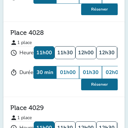
Réserver
Place 4028
person
1
place
11h00
11h30
12h00
12h30
13
Heure
schedule
30 min
01h00
01h30
02h00
Durée
timer
Réserver
Place 4029
person
1
place
11h00
11h30
12h00
12h30
13
Heure
schedule