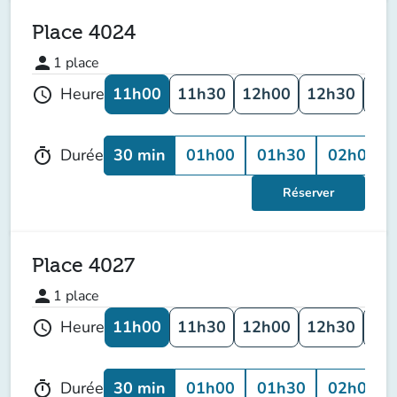
Place 4024
person
1
place
11h00
11h30
12h00
12h30
13
Heure
schedule
30 min
01h00
01h30
02h00
Durée
timer
Réserver
Place 4027
person
1
place
11h00
11h30
12h00
12h30
13
Heure
schedule
30 min
01h00
01h30
02h00
Durée
timer