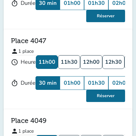
30 min
01h00
01h30
02h00
Durée
timer
Réserver
Place 4047
person
1
place
11h00
11h30
12h00
12h30
13
Heure
schedule
30 min
01h00
01h30
02h00
Durée
timer
Réserver
Place 4049
person
1
place