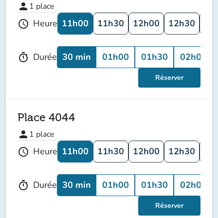
person
1
place
11h00
11h30
12h00
12h30
13
Heure
schedule
30 min
01h00
01h30
02h00
Durée
timer
Réserver
Place 4044
person
1
place
11h00
11h30
12h00
12h30
13
Heure
schedule
30 min
01h00
01h30
02h00
Durée
timer
Réserver