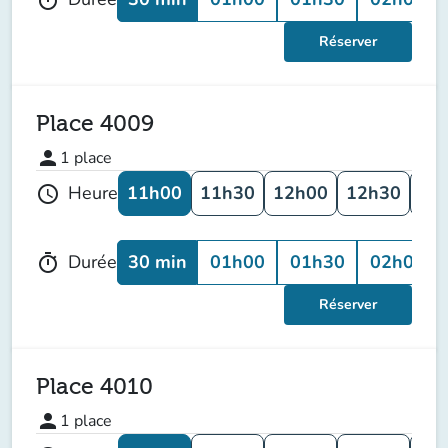
Réserver
Place 4009
person
1
place
11h00
11h30
12h00
12h30
13
Heure
schedule
30 min
01h00
01h30
02h00
Durée
timer
Réserver
Place 4010
person
1
place