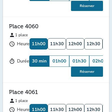
Réserver
Place 4060
person
1
place
11h00
11h30
12h00
12h30
13
Heure
schedule
30 min
01h00
01h30
02h00
Durée
timer
Réserver
Place 4061
person
1
place
11h00
11h30
12h00
12h30
13
Heure
schedule