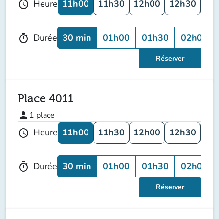
11h00
11h30
12h00
12h30
13
Heure
schedule
30 min
01h00
01h30
02h00
Durée
timer
Réserver
Place 4011
person
1
place
11h00
11h30
12h00
12h30
13
Heure
schedule
30 min
01h00
01h30
02h00
Durée
timer
Réserver