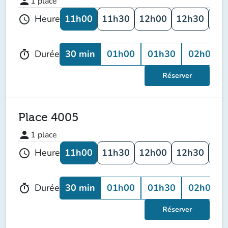
person
1
place
11h00
11h30
12h00
12h30
13
Heure
schedule
30 min
01h00
01h30
02h00
Durée
timer
Réserver
Place 4005
person
1
place
11h00
11h30
12h00
12h30
13
Heure
schedule
30 min
01h00
01h30
02h00
Durée
timer
Réserver