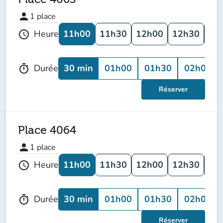
person
1
place
11h00
11h30
12h00
12h30
13
Heure
schedule
30 min
01h00
01h30
02h00
Durée
timer
Réserver
Place 4064
person
1
place
11h00
11h30
12h00
12h30
13
Heure
schedule
30 min
01h00
01h30
02h00
Durée
timer
Réserver