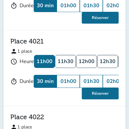
30 min
01h00
01h30
02h00
Durée
timer
Réserver
Place 4021
person
1
place
11h00
11h30
12h00
12h30
13
Heure
schedule
30 min
01h00
01h30
02h00
Durée
timer
Réserver
Place 4022
person
1
place