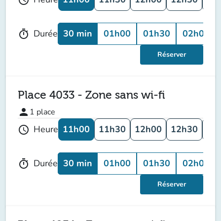
30 min
01h00
01h30
02h00
Durée
timer
Réserver
Place 4033 - Zone sans wi-fi
person
1
place
11h00
11h30
12h00
12h30
13
Heure
schedule
30 min
01h00
01h30
02h00
Durée
timer
Réserver