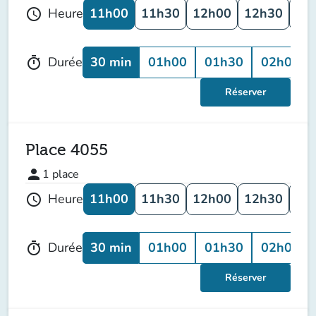
11h00
11h30
12h00
12h30
13
Heure
schedule
30 min
01h00
01h30
02h00
Durée
timer
Réserver
Place 4055
person
1
place
11h00
11h30
12h00
12h30
13
Heure
schedule
30 min
01h00
01h30
02h00
Durée
timer
Réserver