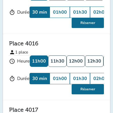
30 min
01h00
01h30
02h00
Durée
timer
Réserver
Place 4016
person
1
place
11h00
11h30
12h00
12h30
13
Heure
schedule
30 min
01h00
01h30
02h00
Durée
timer
Réserver
Place 4017