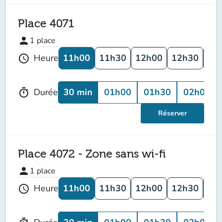
Place 4071
person
1
place
11h00
11h30
12h00
12h30
13
Heure
schedule
30 min
01h00
01h30
02h00
Durée
timer
Réserver
Place 4072 - Zone sans wi-fi
person
1
place
11h00
11h30
12h00
12h30
13
Heure
schedule