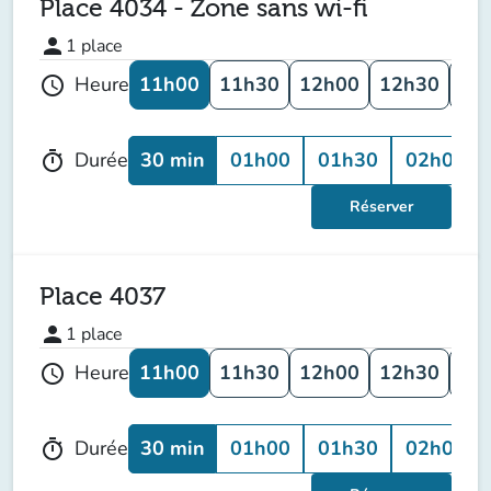
Place 4034 - Zone sans wi-fi
person
1
place
11h00
11h30
12h00
12h30
13
Heure
schedule
30 min
01h00
01h30
02h00
Durée
timer
Réserver
Place 4037
person
1
place
11h00
11h30
12h00
12h30
13
Heure
schedule
30 min
01h00
01h30
02h00
Durée
timer