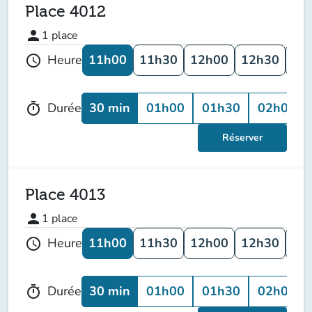
Place 4012
person
1
place
11h00
11h30
12h00
12h30
13
Heure
schedule
30 min
01h00
01h30
02h00
Durée
timer
Réserver
Place 4013
person
1
place
11h00
11h30
12h00
12h30
13
Heure
schedule
30 min
01h00
01h30
02h00
Durée
timer