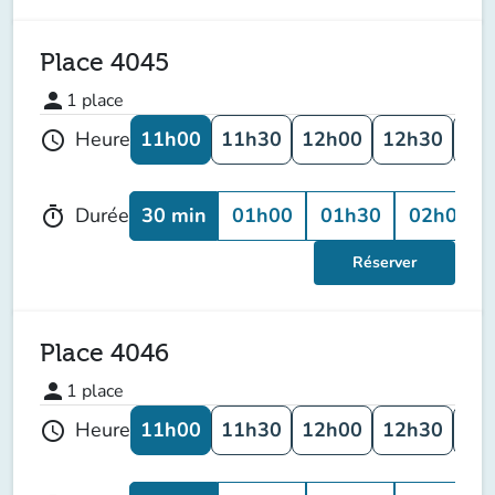
Place 4045
person
1
place
11h00
11h30
12h00
12h30
13
Heure
schedule
30 min
01h00
01h30
02h00
Durée
timer
Réserver
Place 4046
person
1
place
11h00
11h30
12h00
12h30
13
Heure
schedule