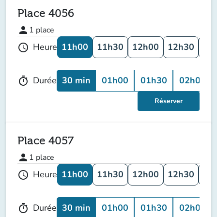
Place 4056
person
1
place
11h00
11h30
12h00
12h30
13
Heure
schedule
30 min
01h00
01h30
02h00
Durée
timer
Réserver
Place 4057
person
1
place
11h00
11h30
12h00
12h30
13
Heure
schedule
30 min
01h00
01h30
02h00
Durée
timer