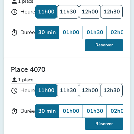
person
1
place
11h00
11h30
12h00
12h30
13
Heure
schedule
30 min
01h00
01h30
02h00
Durée
timer
Réserver
Place 4070
person
1
place
11h00
11h30
12h00
12h30
13
Heure
schedule
30 min
01h00
01h30
02h00
Durée
timer
Réserver