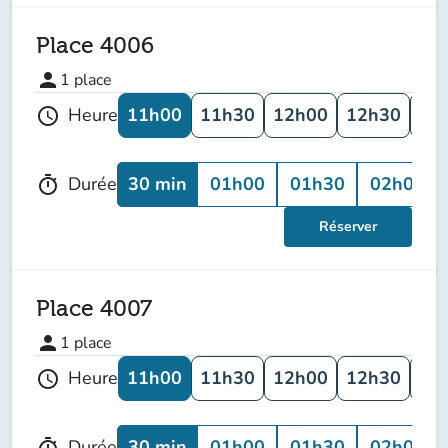
Place 4006
person
1
place
11h00
11h30
12h00
12h30
13
Heure
schedule
30 min
01h00
01h30
02h00
Durée
timer
Réserver
Place 4007
person
1
place
11h00
11h30
12h00
12h30
13
Heure
schedule
30 min
01h00
01h30
02h00
Durée
timer