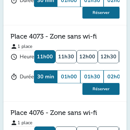
30 min
01h00
01h30
02h00
Durée
timer
Réserver
Place 4073 - Zone sans wi-fi
person
1
place
11h00
11h30
12h00
12h30
13
Heure
schedule
30 min
01h00
01h30
02h00
Durée
timer
Réserver
Place 4076 - Zone sans wi-fi
person
1
place