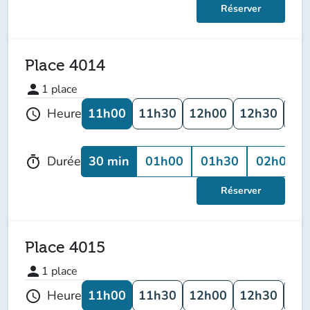
Réserver
Place 4014
person
1
place
11h00
11h30
12h00
12h30
13
Heure
schedule
30 min
01h00
01h30
02h00
Durée
timer
Réserver
Place 4015
person
1
place
11h00
11h30
12h00
12h30
13
Heure
schedule