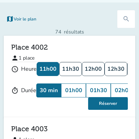
map
search
Voir le plan
(nouvel onglet)
74
résultats
Place 4002
person
1
place
11h00
11h30
12h00
12h30
13
Heure
schedule
30 min
01h00
01h30
02h00
Durée
timer
Réserver
Place 4003