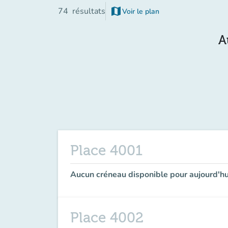
map
74
résultats
Voir le plan
(nouvel onglet)
A
Place 4001
Aucun créneau disponible pour aujourd'hu
Place 4002