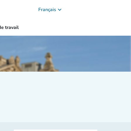
keyboard_arrow_down
Français
e travail