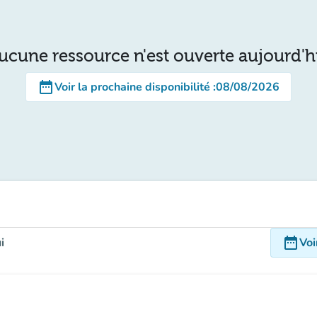
ucune ressource n'est ouverte aujourd'h
date_range
Voir la prochaine disponibilité
:
08/08/2026
date_range
i
Voi