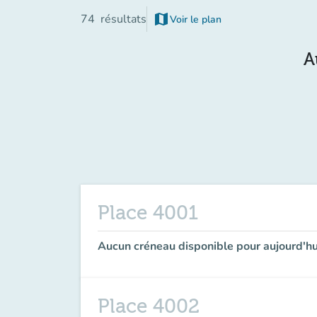
map
74
résultats
Voir le plan
(nouvel onglet)
A
Place 4001
Aucun créneau disponible pour aujourd'hu
Place 4002