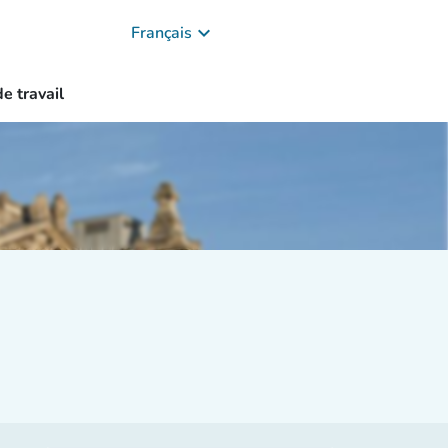
keyboard_arrow_down
Français
e travail