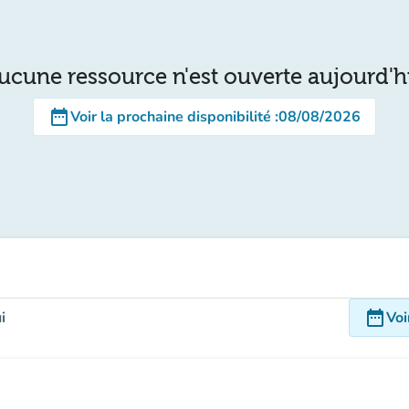
ucune ressource n'est ouverte aujourd'h
date_range
Voir la prochaine disponibilité
:
08/08/2026
date_range
i
Voi