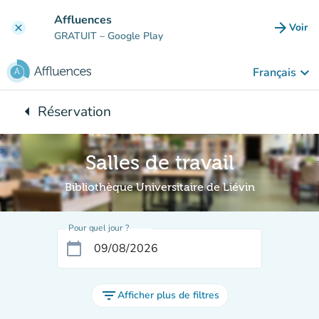
Aller au contenu principal
Affluences
arrow_forward
Voir
clear
(nouve
GRATUIT
– Google Play
keyboard_arrow_down
Français
arrow_left
Réservation
Retour à :
Salles de travail
Bibliothèque Universitaire de Liévin
Pour quel jour ?
calendar_today
filter_list
Afficher plus de filtres