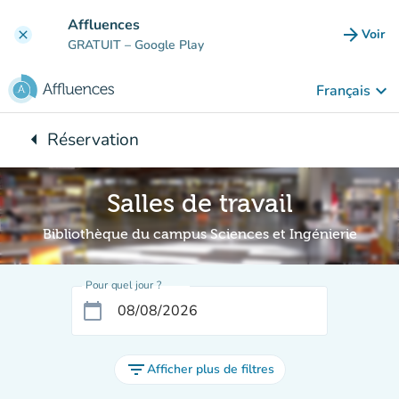
Aller au contenu principal
Affluences
arrow_forward
Voir
clear
(nouve
GRATUIT
– Google Play
keyboard_arrow_down
Français
arrow_left
Réservation
Retour à :
Salles de travail
Bibliothèque du campus Sciences et Ingénierie
Pour quel jour ?
calendar_today
filter_list
Afficher plus de filtres