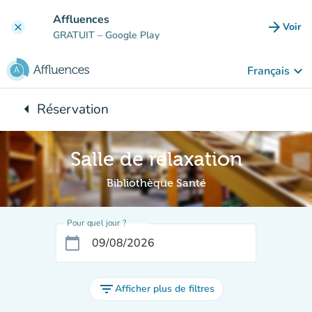
Aller au contenu principal
Affluences
arrow_forward
Voir
clear
(nouve
GRATUIT
– Google Play
keyboard_arrow_down
Français
arrow_left
Réservation
Retour à :
Salle de relaxation
Bibliothèque Santé
Pour quel jour ?
calendar_today
filter_list
Afficher plus de filtres