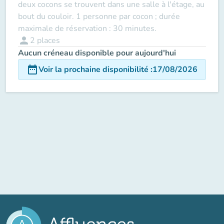
deux cocons se trouvent dans une salle à l'étage, au
bout du couloir. 1 personne par cocon ; durée
maximale de réservation : 30 minutes.
person
2
places
Aucun créneau disponible pour aujourd'hui
date_range
Voir la prochaine disponibilité
:
17/08/2026