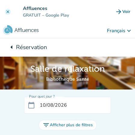
Aller au contenu principal
Affluences
arrow_forward
Voir
clear
(nouve
GRATUIT
– Google Play
keyboard_arrow_down
Français
arrow_left
Réservation
Retour à :
Salle de relaxation
Bibliothèque Santé
Pour quel jour ?
calendar_today
filter_list
Afficher plus de filtres