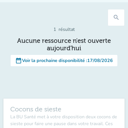
search
1
résultat
Aucune ressource n'est ouverte
aujourd'hui
date_range
Voir la prochaine disponibilité
:
17/08/2026
Cocons de sieste
La BU Santé met à votre disposition deux cocons de
sieste pour faire une pause dans votre travail. Ces