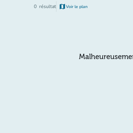
map
0
résultat
Voir le plan
(nouvel onglet)
Malheureusement 