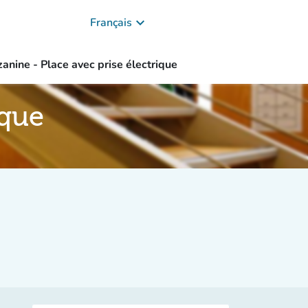
keyboard_arrow_down
Français
anine - Place avec prise électrique
ique