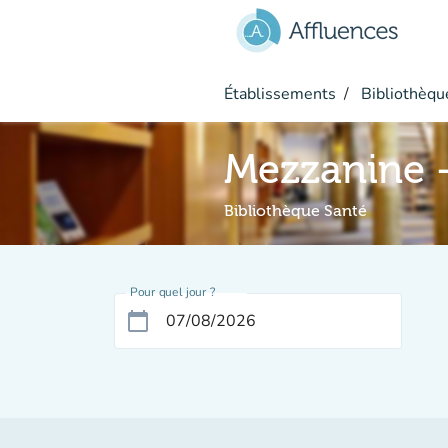
Aller au contenu principal
Établissements
Bibliothèque
Mezzanine -
Bibliothèque Santé
Pour quel jour ?
calendar_today