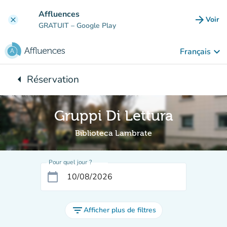
Aller au contenu principal
Affluences
arrow_forward
Voir
clear
(nouve
GRATUIT
– Google Play
keyboard_arrow_down
Français
arrow_left
Réservation
Retour à :
Gruppi Di Lettura
Biblioteca Lambrate
Pour quel jour ?
calendar_today
filter_list
Afficher plus de filtres