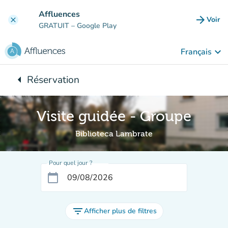
Aller au contenu principal
Affluences
arrow_forward
Voir
clear
(nouve
GRATUIT
– Google Play
keyboard_arrow_down
Français
arrow_left
Réservation
Retour à :
Visite guidée - Groupe
Biblioteca Lambrate
Pour quel jour ?
calendar_today
filter_list
Afficher plus de filtres