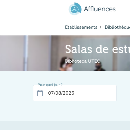
Aller au contenu principal
Établissements
Bibliothèque
Salas de es
Biblioteca UTEC
Pour quel jour ?
calendar_today