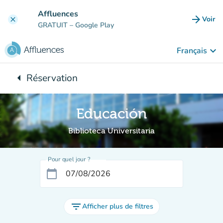
Aller au contenu principal
Affluences
arrow_forward
Voir
clear
(nouve
GRATUIT
– Google Play
keyboard_arrow_down
Français
arrow_left
Réservation
Retour à :
Educación
Biblioteca Universitaria
Pour quel jour ?
calendar_today
filter_list
Afficher plus de filtres