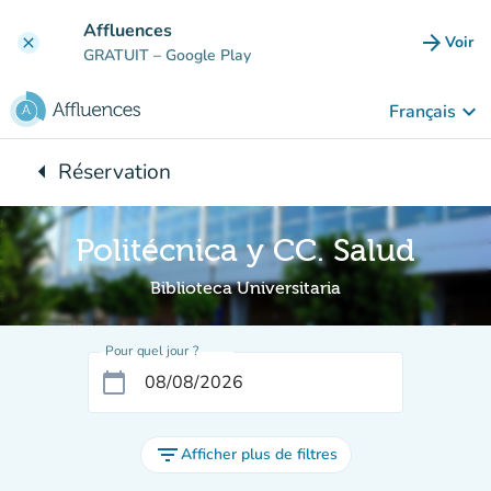
Aller au contenu principal
Affluences
arrow_forward
Voir
clear
(nouve
GRATUIT
– Google Play
keyboard_arrow_down
Français
arrow_left
Réservation
Retour à :
Politécnica y CC. Salud
Biblioteca Universitaria
Pour quel jour ?
calendar_today
filter_list
Afficher plus de filtres