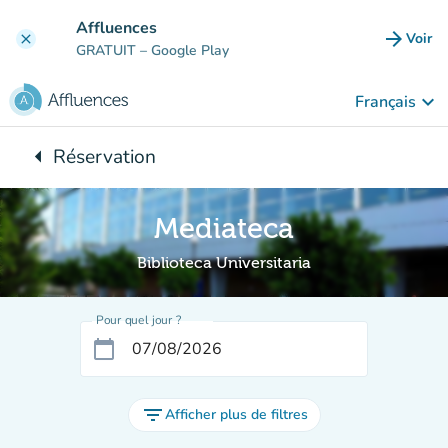
Aller au contenu principal
Affluences
arrow_forward
Voir
clear
(nouve
GRATUIT
– Google Play
keyboard_arrow_down
Français
arrow_left
Réservation
Retour à :
Mediateca
Biblioteca Universitaria
Pour quel jour ?
calendar_today
filter_list
Afficher plus de filtres