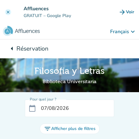
Aller au contenu principal
Affluences
arrow_forward
Voir
clear
(nouve
GRATUIT
– Google Play
keyboard_arrow_down
Français
arrow_left
Réservation
Retour à :
Filosofía y Letras
Biblioteca Universitaria
Pour quel jour ?
calendar_today
filter_list
Afficher plus de filtres