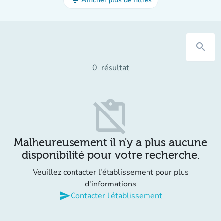
filter_list
Afficher plus de filtres
search
0
résultat
content_paste_off
Malheureusement il n'y a plus aucune
disponibilité pour votre recherche.
Veuillez contacter l'établissement pour plus
d'informations
send
Contacter l'établissement