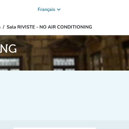
keyboard_arrow_down
Français
n
Sala RIVISTE - NO AIR CONDITIONING
ING