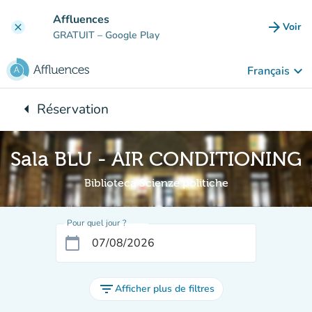
Aller au contenu principal
Affluences
arrow_forward
Voir
clear
(nouve
GRATUIT
– Google Play
keyboard_arrow_down
Français
arrow_left
Réservation
Retour à :
Sala BLU - AIR CONDITIONING
Biblioteca Scienze politiche
Pour quel jour ?
calendar_today
filter_list
Afficher plus de filtres