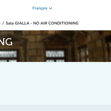
keyboard_arrow_down
Français
n
Sala GIALLA - NO AIR CONDITIONING
ING