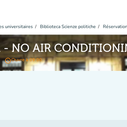
s universitaires
Biblioteca Scienze politiche
Réservatio
A - NO AIR CONDITION
access_time
Ouvre à 09:00