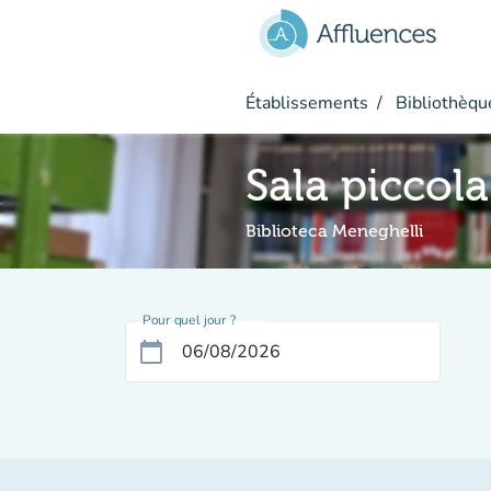
Aller au contenu principal
Établissements
Bibliothèque
Sala piccola
Biblioteca Meneghelli
Pour quel jour ?
calendar_today