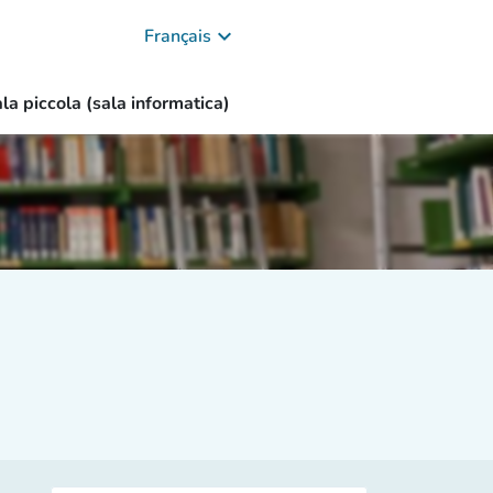
keyboard_arrow_down
Français
la piccola (sala informatica)