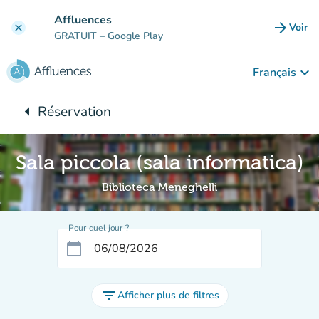
Aller au contenu principal
Affluences
arrow_forward
Voir
clear
(nouve
GRATUIT
– Google Play
keyboard_arrow_down
Français
arrow_left
Réservation
Retour à :
Sala piccola (sala informatica)
Biblioteca Meneghelli
Pour quel jour ?
calendar_today
filter_list
Afficher plus de filtres