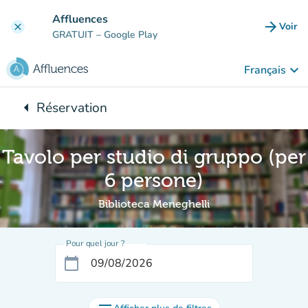
Aller au contenu principal
Affluences
arrow_forward
Voir
clear
(nouve
GRATUIT
– Google Play
keyboard_arrow_down
Français
arrow_left
Réservation
Retour à :
Tavolo per studio di gruppo (per
6 persone)
Biblioteca Meneghelli
Pour quel jour ?
calendar_today