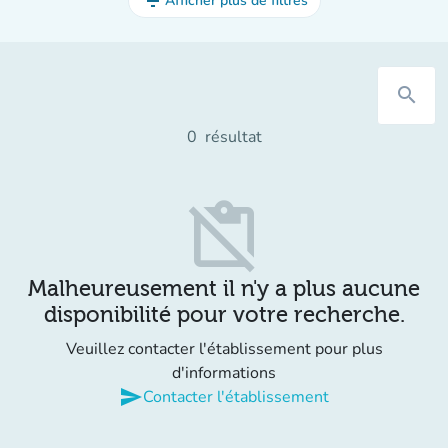
filter_list
Afficher plus de filtres
search
0
résultat
content_paste_off
Malheureusement il n'y a plus aucune
disponibilité pour votre recherche.
Veuillez contacter l'établissement pour plus
d'informations
send
Contacter l'établissement