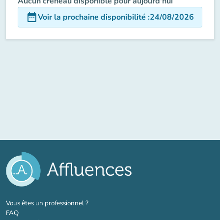
Aucun créneau disponible pour aujourd'hui
date_range
Voir la prochaine disponibilité
:
24/08/2026
(nouvel onglet)
Vous êtes un professionnel ?
FAQ