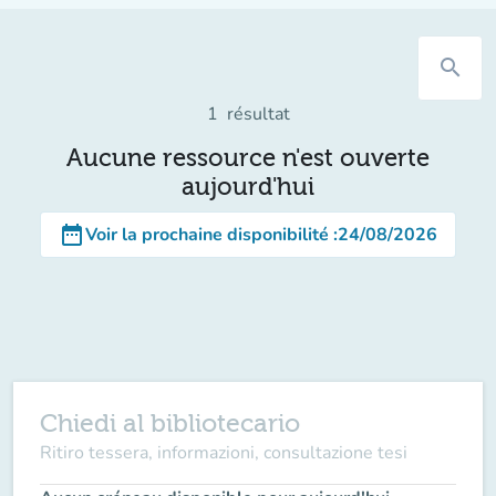
search
1
résultat
Aucune ressource n'est ouverte
aujourd'hui
date_range
Voir la prochaine disponibilité
:
24/08/2026
Chiedi al bibliotecario
Ritiro tessera, informazioni, consultazione tesi