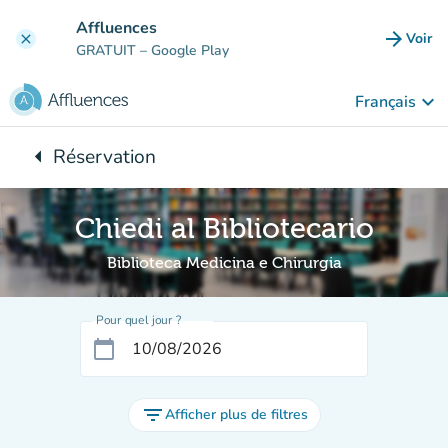
Aller au contenu principal
Affluences
arrow_forward
Voir
clear
(nouve
GRATUIT
– Google Play
keyboard_arrow_down
Français
arrow_left
Réservation
Retour à :
Chiedi al Bibliotecario
Biblioteca Medicina e Chirurgia
Pour quel jour ?
calendar_today
filter_list
Afficher plus de filtres