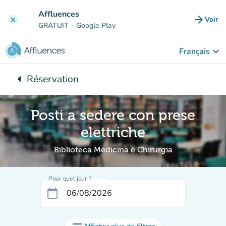
Aller au contenu principal
Affluences
arrow_forward
Voir
clear
(nouve
GRATUIT
– Google Play
keyboard_arrow_down
Français
arrow_left
Réservation
Retour à :
Posti a sedere con prese
elettriche
Biblioteca Medicina e Chirurgia
Pour quel jour ?
calendar_today