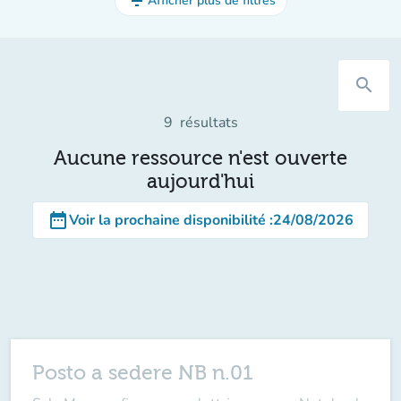
filter_list
Afficher plus de filtres
search
9
résultats
Aucune ressource n'est ouverte
aujourd'hui
date_range
Voir la prochaine disponibilité
:
24/08/2026
Posto a sedere NB n.01