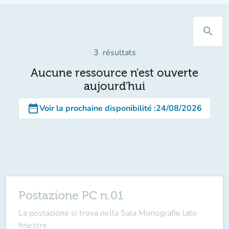
search
3
résultats
Aucune ressource n'est ouverte
aujourd'hui
date_range
Voir la prochaine disponibilité
:
24/08/2026
Postazione PC n.01
La postazione si trova nella Sala Monografie lato
finestre