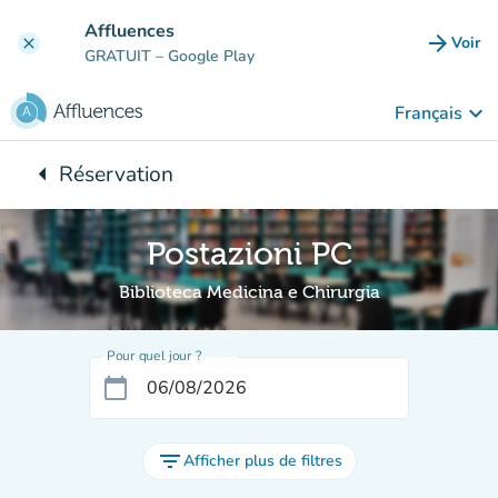
Aller au contenu principal
Affluences
arrow_forward
Voir
clear
(nouve
GRATUIT
– Google Play
keyboard_arrow_down
Français
arrow_left
Réservation
Retour à :
Postazioni PC
Biblioteca Medicina e Chirurgia
Pour quel jour ?
calendar_today
filter_list
Afficher plus de filtres