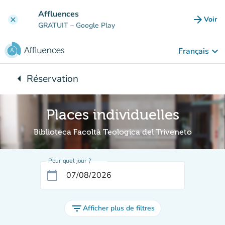
Aller au contenu principal
Affluences
arrow_forward
Voir
clear
(nouve
GRATUIT
– Google Play
keyboard_arrow_down
Français
arrow_left
Réservation
Retour à :
Places individuelles
Biblioteca Facoltà Teologica del Triveneto
Pour quel jour ?
calendar_today
filter_list
Afficher plus de filtres