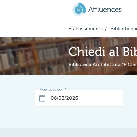
Aller au contenu principal
Établissements
Bibliothèque
Chiedi al Bi
Biblioteca Architettura "F. Cl
Pour quel jour ?
calendar_today