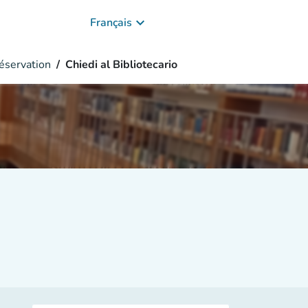
keyboard_arrow_down
Français
servation
Chiedi al Bibliotecario