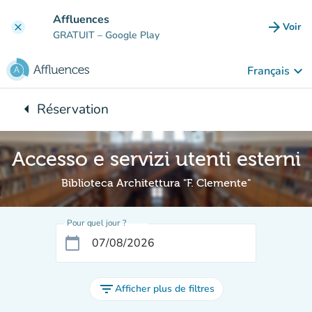
Aller au contenu principal
Affluences
arrow_forward
Voir
clear
(nouve
GRATUIT
– Google Play
keyboard_arrow_down
Français
arrow_left
Réservation
Retour à :
Accesso e servizi utenti esterni
Biblioteca Architettura "F. Clemente"
Pour quel jour ?
calendar_today
filter_list
Afficher plus de filtres